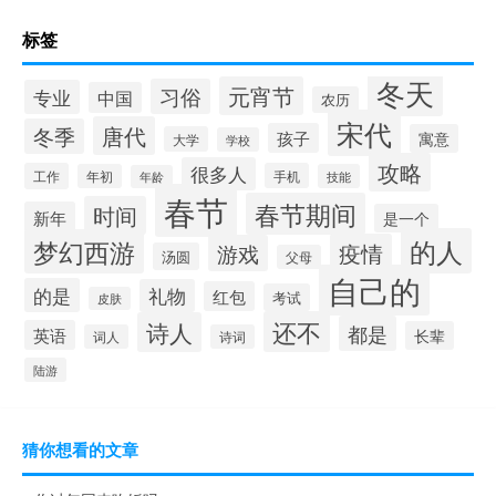
标签
冬天
元宵节
习俗
专业
中国
农历
宋代
唐代
冬季
孩子
寓意
大学
学校
攻略
很多人
工作
手机
年初
技能
年龄
春节
春节期间
时间
新年
是一个
的人
梦幻西游
疫情
游戏
汤圆
父母
自己的
的是
礼物
红包
考试
皮肤
还不
诗人
都是
英语
长辈
词人
诗词
陆游
猜你想看的文章