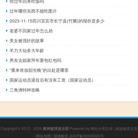
你过年回来吃饭吗
过年哪些东西不能吃图片
2023-11-15四川宜宾市长宁县(竹菌)的报价是多少
老婆不回家过年怎么劝
美女被强奸的故事
羊力大仙多大年龄
男友去姐家拜年要包红包吗
“重来肯放韶光晚”的出处是哪里
国家运动员退役后有没有工资（国家运动员）
三角洲特种攻略
Copyright © 2012 - 2026
奥神篮球俱乐部
Powered by
网站分类目录
|
精选推荐文章
|
网站地图
|
疑难解答
京ICP备06009323号