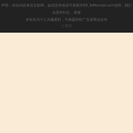
声明：本站内容来自互联网，如信息有错误可发邮件到f_fb#foxmail.com说明，我们
会及时纠正，谢谢
本站仅为个人兴趣爱好，不接盈利性广告及商业合作
小男孩