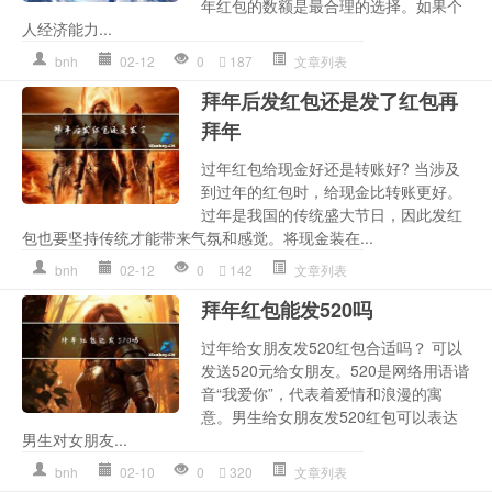
年红包的数额是最合理的选择。如果个
人经济能力...
bnh
02-12
0
187
文章列表
拜年后发红包还是发了红包再
拜年
过年红包给现金好还是转账好? 当涉及
到过年的红包时，给现金比转账更好。
过年是我国的传统盛大节日，因此发红
包也要坚持传统才能带来气氛和感觉。将现金装在...
bnh
02-12
0
142
文章列表
拜年红包能发520吗
过年给女朋友发520红包合适吗？ 可以
发送520元给女朋友。520是网络用语谐
音“我爱你”，代表着爱情和浪漫的寓
意。男生给女朋友发520红包可以表达
男生对女朋友...
bnh
02-10
0
320
文章列表