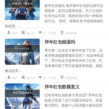
新年红包做法 制作新年红包的过程可以
很简单，也可以很有创意。为了让你的
红包与众不同，我来给你介绍一种简单
的方法。 首先，准备红色卡纸或其他红
色纸张。...
bnh
02-12
0
255
文章列表
拜年红包能退吗
男方第一次去女方家拜年给了红包，后
来没有谈成需要退回去吗？ 在这种情况
下，男方给女方家拜年并给了红包，红
包本身代表了男方的诚意和祝福。虽然
事后的关...
bnh
02-12
0
706
文章列表
拜年红包数额意义
过年拜年红包给多大算合适? 拜年红包
给多少合适？这个问题没有定论，应该
量力而行。根据个人经济能力来决定拜