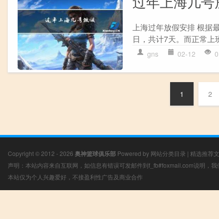
过年上海几号
上海过年放假安排 根据最新
日，共计7天。而正常上班调
gns
02-12
0
1
2
Copyright © 2012 - 2026
奥神篮球俱乐部
Powered by
网站分类目录
|
精选推荐
声明：本站内容来自互联网，如信息有错误可发邮件到f_fb#foxmail.com说明
本站仅为个人兴趣爱好，不接盈利性广告及商业合作