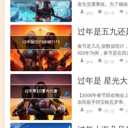
发生交通事故。为了确保
gns
02-12
0
过年是五九还
春节是几九 据数据统计
023年为例，春节是在四九
gns
02-12
0
过年是 星光
【2006年春节联欢晚
农民歌手阿宝帕瓦罗蒂、
gns
02-12
0