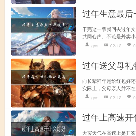
过年生意最后
干完这一票就回去过年文
共同心声。不论是外卖小
gns
02-12
0
过年送父母礼
向长辈拜年是给红包好还
实际上，父母亲人并不在
gns
02-12
0
过年上高速开
大雾天气在高速上是开雾