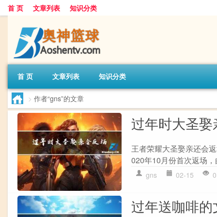
首 页
文章列表
知识分类
首 页
文章列表
知识分类
>
作者“gns”的文章
过年时大圣娶
王者荣耀大圣娶亲还会返场
020年10月份首次返场，
gns
02-15
0
过年送咖啡的