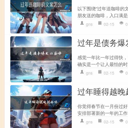
以下围绕“过年送咖啡的
朋友送的咖啡，入口满是
gns
02-15
0
过年是债务爆
感觉一年比一年过得快，
确实是一个让人最怕的时
gns
02-15
0
过年睡得越晚
你觉得春节在一月份过好
安排部署新的一年的工作
gns
02-15
0