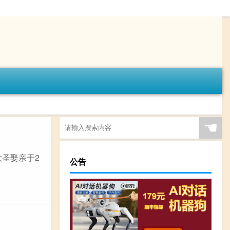
☚
大圣娶亲于2
公告