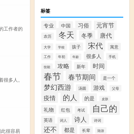
标签
元宵节
习俗
专业
中国
的工作者的
冬天
唐代
冬季
农历
宋代
孩子
寓意
大学
学校
很多人
工作
手机
年初
年龄
攻略
时间
新年
技能
春节
春节期间
是一个
着很多人。
梦幻西游
游戏
汤圆
父母
的人
疫情
的是
皮肤
自己的
礼物
红包
考试
诗人
英语
词人
诗词
还不
都是
长辈
因此很容易
陆游