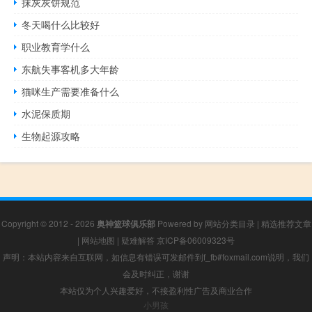
抹灰灰饼规范
冬天喝什么比较好
职业教育学什么
东航失事客机多大年龄
猫咪生产需要准备什么
水泥保质期
生物起源攻略
Copyright © 2012 - 2026
奥神篮球俱乐部
Powered by
网站分类目录
|
精选推荐文章
|
网站地图
|
疑难解答
京ICP备06009323号
声明：本站内容来自互联网，如信息有错误可发邮件到f_fb#foxmail.com说明，我们
会及时纠正，谢谢
本站仅为个人兴趣爱好，不接盈利性广告及商业合作
小男孩