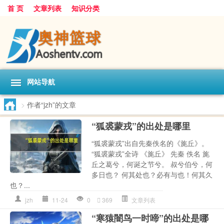
首 页
文章列表
知识分类
网站导航
>
作者“jzh”的文章
“狐裘蒙戎”的出处是哪里
“狐裘蒙戎”出自先秦佚名的《旄丘》。
“狐裘蒙戎”全诗 《旄丘》 先秦 佚名 旄
丘之葛兮，何诞之节兮。 叔兮伯兮，何
多日也？ 何其处也？必有与也！何其久
也？...
jzh
11-24
0
369
文章列表
“寒猿闇鸟一时啼”的出处是哪