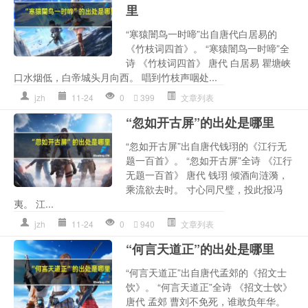
里
“寒猿闇鸟一时啼”出自唐代白居易的
《竹枝词四首》。 “寒猿闇鸟一时啼”全
诗 《竹枝词四首》 唐代 白居易 瞿塘峡
口水烟低，白帝城头月向西。 唱到竹枝声咽处...
jzh
11-24
0
399
文章列表
“忽如开古屏”的出处是哪里
“忽如开古屏”出自唐代钱珝的《江行无
题一百首》。 “忽如开古屏”全诗 《江行
无题一百首》 唐代 钱珝 倾酒向涟漪，
乘流欲去时。 寸心同尺璧，投此报冯
夷。 江...
jzh
11-24
0
940
文章列表
“何言天道正”的出处是哪里
“何言天道正”出自唐代孟郊的《招文士
饮》。 “何言天道正”全诗 《招文士饮》
唐代 孟郊 曹刘不免死，谁敢负年华。