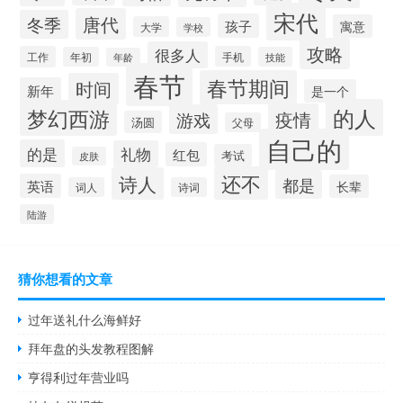
宋代
唐代
冬季
孩子
寓意
大学
学校
攻略
很多人
工作
手机
年初
技能
年龄
春节
春节期间
时间
新年
是一个
的人
梦幻西游
疫情
游戏
汤圆
父母
自己的
的是
礼物
红包
考试
皮肤
还不
诗人
都是
英语
长辈
词人
诗词
陆游
猜你想看的文章
过年送礼什么海鲜好
拜年盘的头发教程图解
亨得利过年营业吗