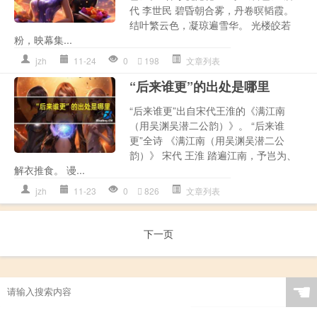
代 李世民 碧昏朝合雾，丹卷暝韬霞。
结叶繁云色，凝琼遍雪华。 光楼皎若
粉，映幕集...
jzh
11-24
0
198
文章列表
“后来谁更”的出处是哪里
“后来谁更”出自宋代王淮的《满江南
（用吴渊吴潜二公韵）》。 “后来谁
更”全诗 《满江南（用吴渊吴潜二公
韵）》 宋代 王淮 踏遍江南，予岂为、
解衣推食。 谩...
jzh
11-23
0
826
文章列表
下一页
☚