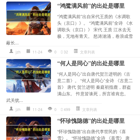
“鸿鹭满风前”的出处是哪里
“鸿鹭满风前”出自宋代王质的《水调歌
头（京口）》。 “鸿鹭满风前”全诗 《水
调歌头（京口）》 宋代 王质 江水去无
极，无地有青天。 怒涛汹涌，卷浪成雪
蔽长...
jzh
11-24
0
32
文章列表
“何人是同心”的出处是哪里
“何人是同心”出自唐代贺兰进明的《古
意二首》。 “何人是同心”全诗 《古意二
首》 唐代 贺兰进明 秦庭初指鹿，群盗
满山东。 忤意皆诛死，所言谁肯忠。
武关犹...
jzh
11-24
0
499
文章列表
“怀珍愧隐德”的出处是哪里
“怀珍愧隐德”出自唐代李世民的《喜
雪》。 “怀珍愧隐德”全诗 《喜雪》 唐