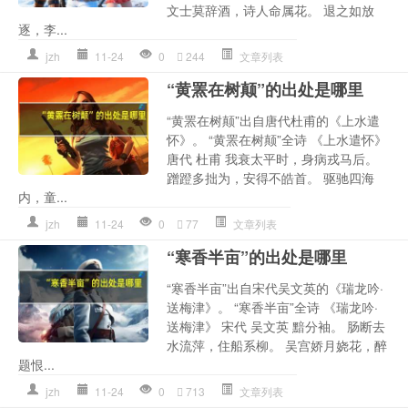
文士莫辞酒，诗人命属花。 退之如放
逐，李...
jzh
11-24
0
244
文章列表
“黄罴在树颠”的出处是哪里
“黄罴在树颠”出自唐代杜甫的《上水遣
怀》。 “黄罴在树颠”全诗 《上水遣怀》
唐代 杜甫 我衰太平时，身病戎马后。
蹭蹬多拙为，安得不皓首。 驱驰四海
内，童...
jzh
11-24
0
77
文章列表
“寒香半亩”的出处是哪里
“寒香半亩”出自宋代吴文英的《瑞龙吟·
送梅津》。 “寒香半亩”全诗 《瑞龙吟·
送梅津》 宋代 吴文英 黯分袖。 肠断去
水流萍，住船系柳。 吴宫娇月娆花，醉
题恨...
jzh
11-24
0
713
文章列表