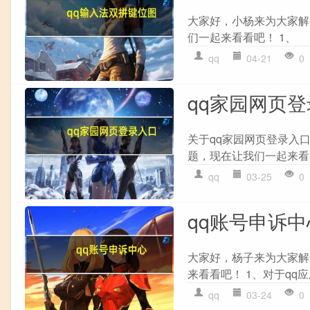
大家好，小杨来为大家解答
们一起来看看吧！ 1、 
qq
04-21
0
qq家园网页
关于qq家园网页登录入
题，现在让我们一起来看看
qq
03-25
0
qq账号申诉中
大家好，杨子来为大家解
来看看吧！ 1、对于qq
qq
03-24
0