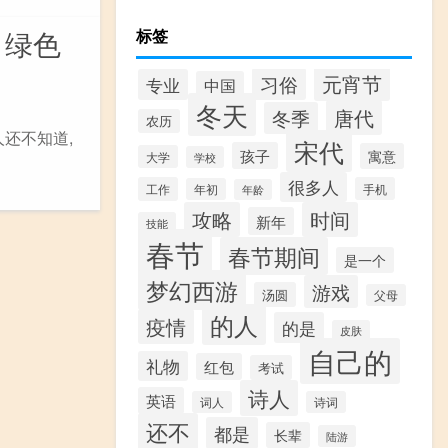
 绿色
标签
元宵节
习俗
专业
中国
冬天
唐代
冬季
农历
人还不知道,
宋代
孩子
寓意
大学
学校
很多人
工作
手机
年初
年龄
攻略
时间
新年
技能
春节
春节期间
是一个
梦幻西游
游戏
汤圆
父母
的人
疫情
的是
皮肤
自己的
礼物
红包
考试
诗人
英语
词人
诗词
还不
都是
长辈
陆游