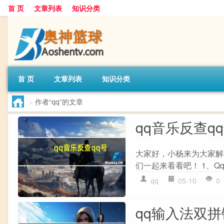
首 页
文章列表
知识分类
首 页
文章列表
知识分类
>
作者“qq”的文章
qq音乐反查q
大家好，小杨来为大家解
们一起来看看吧！ 1、Q
qq
05-10
0
qq输入法双拼键