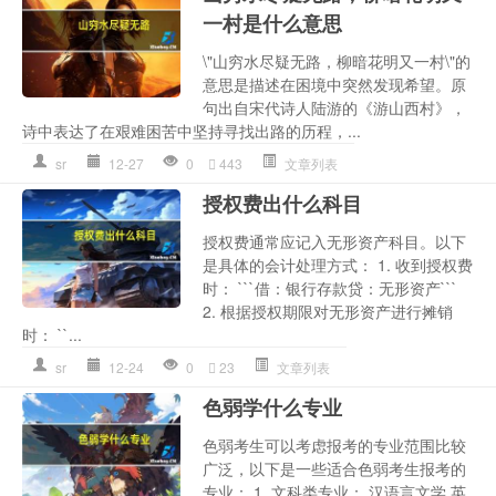
一村是什么意思
\"山穷水尽疑无路，柳暗花明又一村\"的
意思是描述在困境中突然发现希望。原
句出自宋代诗人陆游的《游山西村》，
诗中表达了在艰难困苦中坚持寻找出路的历程，...
sr
12-27
0
443
文章列表
授权费出什么科目
授权费通常应记入无形资产科目。以下
是具体的会计处理方式： 1. 收到授权费
时： ```借：银行存款贷：无形资产```
2. 根据授权期限对无形资产进行摊销
时： ``...
sr
12-24
0
23
文章列表
色弱学什么专业
色弱考生可以考虑报考的专业范围比较
广泛，以下是一些适合色弱考生报考的
专业： 1. 文科类专业： 汉语言文学 英