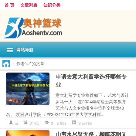
首 页
文章列表
知识分类
网站导航
>
作者“sr”的文章
申请去意大利留学选择哪些专
业
意大利留学专业推荐如下： 艺术与设计
罗马一大 ：在2024年泰晤士高等教育
艺术与人文专业排名中位列全球第43
名。 欧洲设计学院 ：在2024年QS世界大学学科排...
sr
01-05
0
693
文章列表
山穷水尽疑无路，柳暗花明又