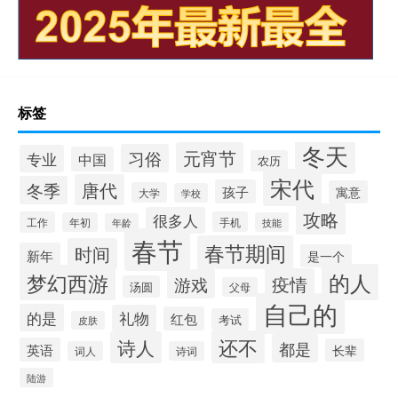
标签
冬天
元宵节
习俗
专业
中国
农历
宋代
唐代
冬季
孩子
寓意
大学
学校
攻略
很多人
工作
手机
年初
技能
年龄
春节
春节期间
时间
新年
是一个
的人
梦幻西游
疫情
游戏
汤圆
父母
自己的
的是
礼物
红包
考试
皮肤
还不
诗人
都是
英语
长辈
词人
诗词
陆游