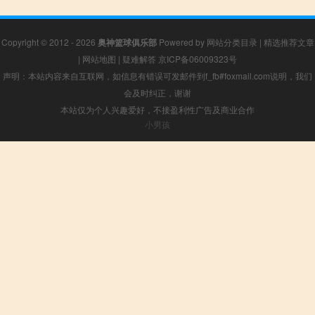
Copyright © 2012 - 2026
奥神篮球俱乐部
Powered by
网站分类目录
|
精选推荐文章
|
网站地图
|
疑难解答
京ICP备06009323号
声明：本站内容来自互联网，如信息有错误可发邮件到f_fb#foxmail.com说明，我们
会及时纠正，谢谢
本站仅为个人兴趣爱好，不接盈利性广告及商业合作
小男孩