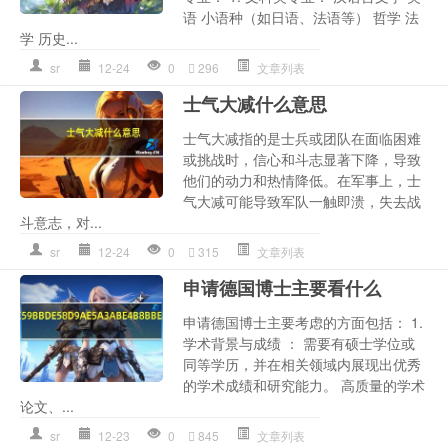
语 小语种（如日语、法语等） 哲学 法
学 历史...
sr
12-24
0
296
文章列表
士气大减什么意思
士气大减指的是士兵或团队在面临困难
或挑战时，信心和斗志显著下降，导致
他们的动力和热情降低。在军事上，士
气大减可能导致军队一触即溃，失去战
斗意志，对...
sr
12-24
0
315
文章列表
申请德国博士主要看什么
申请德国博士主要考虑的方面包括： 1.
学术背景与成绩 ： 需要有硕士学位或
同等学历，并在相关领域内展现出优秀
的学术成绩和研究能力。 高质量的学术
论文、...
sr
12-23
0
845
文章列表