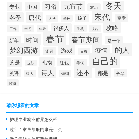
冬天
元宵节
习俗
专业
中国
农历
宋代
唐代
冬季
孩子
寓意
大学
学校
攻略
很多人
工作
手机
年初
技能
年龄
春节
春节期间
时间
新年
是一个
的人
梦幻西游
疫情
游戏
汤圆
父母
自己的
的是
礼物
红包
考试
皮肤
还不
诗人
都是
英语
长辈
词人
诗词
陆游
猜你想看的文章
护理专业就业前景怎么样
过年回家最舒服的事是什么
微信零钱充值要手续费吗