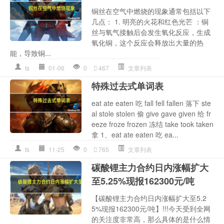
铜丝在空气中燃烧的现象通常包括以下
几点： 1. 明亮的火花和红色光芒 ：铜
丝与氧气接触后会发生氧化反应，生成
氧化铜，这个反应会释放出大量的热
能，导致铜...
ts
01-06
0
467
文章列表
特殊过去式单词表
eat ate eaten 吃 fall fell fallen 落下 ste
al stole stolen 偷 give gave given 给 fr
eeze froze frozen 冻结 take took taken
拿 1、eat ate eaten 吃 ea...
ts
11-25
0
765
文章列表
碳酸锂主力合约日内涨幅扩大
至5.25%现报162300元/吨
【碳酸锂主力合约日内涨幅扩大至5.2
5%现报162300元/吨】!!!今天受到全网
的关注度非常高，那么具体的是什么情