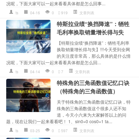
况呢，下面大家可以一起来看看具体都是怎么回事...
ts
04-16
0
919
文章列表
特斯拉业绩“换挡降速”：牺牲
毛利率换取销量增长得与失
【特斯拉业绩“换挡降速”：牺牲毛利率
换取销量增长得与失】!!!今天受到全网
的关注度非常高，那么具体的是什么情
况呢，下面大家可以一起来看看具体都是怎么回...
ts
04-14
0
7
文章列表
特殊角的三角函数值记忆口诀
（特殊角的三角函数值）
关于特殊角的三角函数值记忆口诀，特
殊角的三角函数值这个很多人还不知
道，今天小六来为大家解答以上的问
题，现在让我们一起来看看吧！ 1、sin0=0 cos0=1 ta...
ts
03-25
0
597
文章列表