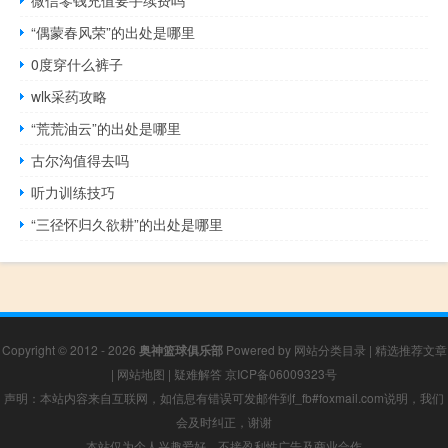
“偶蒙春风荣”的出处是哪里
0度穿什么裤子
wlk采药攻略
“荒荒油云”的出处是哪里
古尔沟值得去吗
听力训练技巧
“三径怀归久欲耕”的出处是哪里
Copyright © 2012 - 2026
奥神篮球俱乐部
Powered by
网站分类目录
|
精选推荐文章
|
网站地图
|
疑难解答
京ICP备06009323号
声明：本站内容来自互联网，如信息有错误可发邮件到f_fb#foxmail.com说明，我们
会及时纠正，谢谢
本站仅为个人兴趣爱好，不接盈利性广告及商业合作