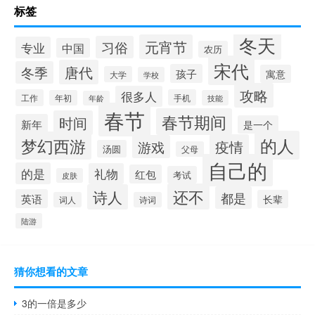
标签
冬天
元宵节
习俗
专业
中国
农历
宋代
唐代
冬季
孩子
寓意
大学
学校
攻略
很多人
工作
手机
年初
技能
年龄
春节
春节期间
时间
新年
是一个
的人
梦幻西游
疫情
游戏
汤圆
父母
自己的
的是
礼物
红包
考试
皮肤
还不
诗人
都是
英语
长辈
词人
诗词
陆游
猜你想看的文章
3的一倍是多少