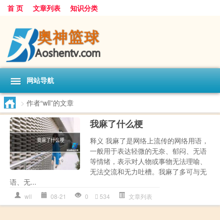
首 页
文章列表
知识分类
网站导航
>
作者“wll”的文章
我麻了什么梗
释义 我麻了是网络上流传的网络用语，
一般用于表达轻微的无奈、郁闷、无语
等情绪，表示对人物或事物无法理喻、
无法交流和无力吐槽。我麻了多可与无
语、无...
wll
08-21
0
534
文章列表