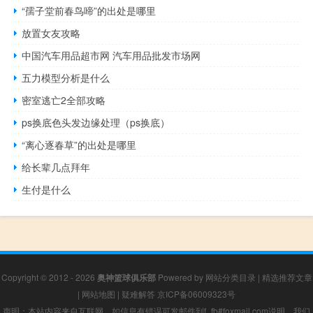
“孺子堂前春鸟啼”的出处是哪里
放置女友攻略
中国汽车用品超市网 汽车用品批发市场网
五力模型分析是什么
密室逃亡2全部攻略
ps换底色头发边缘处理（ps换底）
“离心逐春草”的出处是哪里
给长辈几点拜年
生付是什么
Copyright © 2012 - 2026
奥神篮球俱乐部
Powered by
网站分类目录
|
精选推荐文章
|
网站地图
|
疑难解答
京ICP备06009323号
声明：本站内容来自互联网，如信息有错误可发邮件到f_fb#foxmail.com说明，我们