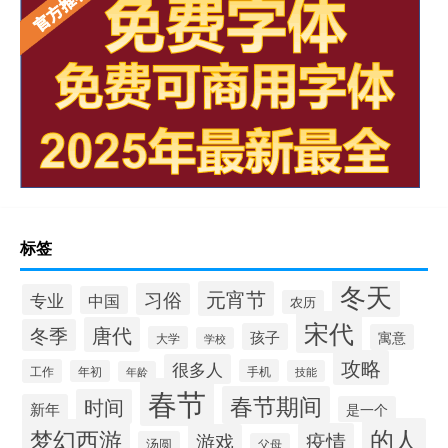
标签
冬天
元宵节
习俗
专业
中国
农历
宋代
唐代
冬季
孩子
寓意
大学
学校
攻略
很多人
工作
手机
年初
技能
年龄
春节
春节期间
时间
新年
是一个
的人
梦幻西游
疫情
游戏
汤圆
父母