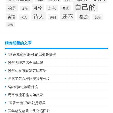
自己的
的是
礼物
红包
考试
皮肤
还不
诗人
都是
英语
长辈
词人
诗词
陆游
猜你想看的文章
“邂逅城闉幸识荆”的出处是哪里
过年去理发店合适吗吗
过年你在家看家好吗英语
年底了怎么样回家过年作文
5岁女孩过年吃什么
元宵节能不能去姐姐家
“寒香半亩”的出处是哪里
拜年磕头磕几个头合适图片