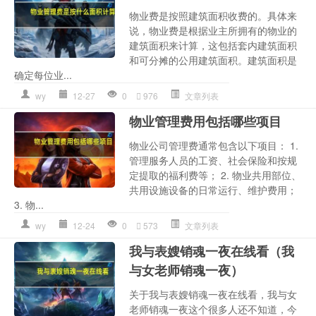
物业费是按照建筑面积收费的。具体来
说，物业费是根据业主所拥有的物业的
建筑面积来计算，这包括套内建筑面积
和可分摊的公用建筑面积。建筑面积是
确定每位业...
wy
12-27
0
976
文章列表
物业管理费用包括哪些项目
物业公司管理费通常包含以下项目： 1.
管理服务人员的工资、社会保险和按规
定提取的福利费等； 2. 物业共用部位、
共用设施设备的日常运行、维护费用；
3. 物...
wy
12-24
0
573
文章列表
我与表嫂销魂一夜在线看（我
与女老师销魂一夜）
关于我与表嫂销魂一夜在线看，我与女
老师销魂一夜这个很多人还不知道，今