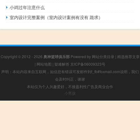
小鸡过年注意什么
室内设计完整案例（室内设计案例有没有 跪求）
Copyright © 2012 - 2026
奥神篮球俱乐部
Powered by
网站分类目录
|
精选推荐文章
|
网站地图
|
疑难解答
京ICP备06009323号
声明：本站内容来自互联网，如信息有错误可发邮件到f_fb#foxmail.com说明，我们
会及时纠正，谢谢
本站仅为个人兴趣爱好，不接盈利性广告及商业合作
小男孩