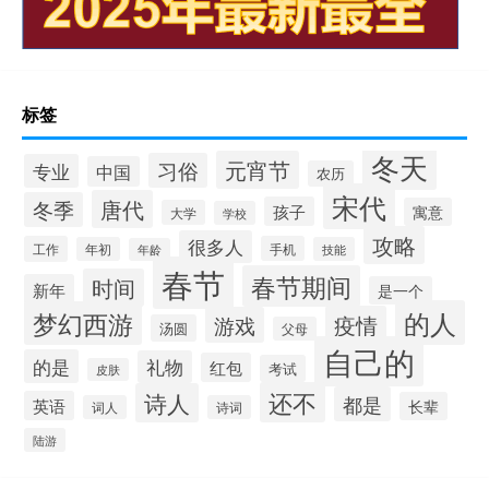
标签
冬天
元宵节
习俗
专业
中国
农历
宋代
唐代
冬季
孩子
寓意
大学
学校
攻略
很多人
工作
手机
年初
技能
年龄
春节
春节期间
时间
新年
是一个
的人
梦幻西游
疫情
游戏
汤圆
父母
自己的
的是
礼物
红包
考试
皮肤
还不
诗人
都是
英语
长辈
词人
诗词
陆游