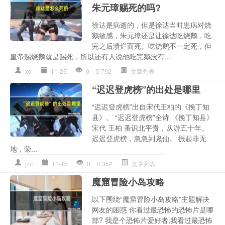
朱元璋赐死的吗?
徐达是病逝的，但是徐达当时患病对烧
鹅敏感，朱元璋还是让徐达吃烧鹅，吃
完之后溃烂而死。吃烧鹅不一定死，但
皇帝赐烧鹅就是赐死，所以还有人说他吃完鹅没有...
xd
11-25
0
792
文章列表
“迟迟登虎榜”的出处是哪里
“迟迟登虎榜”出自宋代王柏的《挽丁知
县》。 “迟迟登虎榜”全诗 《挽丁知县》
宋代 王柏 蚤识北平贵，从游五十年。
迟迟登虎榜，急急到凫仙。 振起非无
地，荣...
jzc
11-15
0
352
文章列表
魔窟冒险小岛攻略
以下围绕“魔窟冒险小岛攻略”主题解决
网友的困惑 你看过最恐怖的恐怖片是哪
部? 我是个恐怖片爱好者,我看过最恐怖