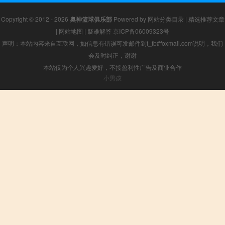
Copyright © 2012 - 2026
奥神篮球俱乐部
Powered by
网站分类目录
|
精选推荐文章
|
网站地图
|
疑难解答
京ICP备06009323号
声明：本站内容来自互联网，如信息有错误可发邮件到f_fb#foxmail.com说明，我们
会及时纠正，谢谢
本站仅为个人兴趣爱好，不接盈利性广告及商业合作
小男孩