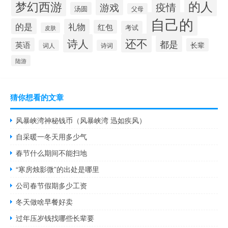
的人
梦幻西游
疫情
游戏
汤圆
父母
自己的
的是
礼物
红包
考试
皮肤
还不
诗人
都是
英语
长辈
词人
诗词
陆游
猜你想看的文章
风暴峡湾神秘钱币（风暴峡湾 迅如疾风）
自采暖一冬天用多少气
春节什么期间不能扫地
“寒房烛影微”的出处是哪里
公司春节假期多少工资
冬天做啥早餐好卖
过年压岁钱找哪些长辈要