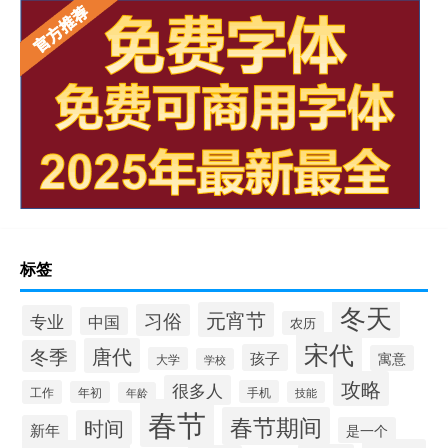
标签
冬天
元宵节
习俗
专业
中国
农历
宋代
唐代
冬季
孩子
寓意
大学
学校
攻略
很多人
工作
手机
年初
技能
年龄
春节
春节期间
时间
新年
是一个