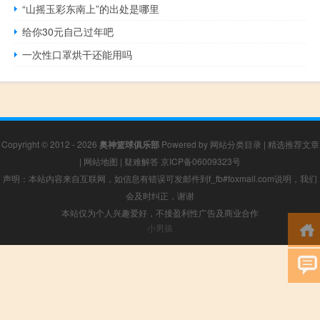
“山摇玉彩东南上”的出处是哪里
给你30元自己过年吧
一次性口罩烘干还能用吗
Copyright © 2012 - 2026
奥神篮球俱乐部
Powered by
网站分类目录
|
精选推荐文章
|
网站地图
|
疑难解答
京ICP备06009323号
声明：本站内容来自互联网，如信息有错误可发邮件到f_fb#foxmail.com说明，我们
会及时纠正，谢谢
本站仅为个人兴趣爱好，不接盈利性广告及商业合作
小男孩