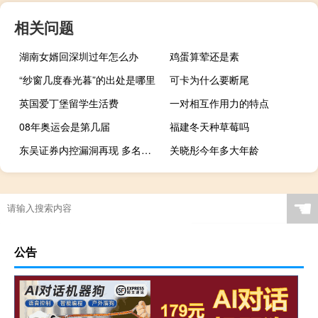
相关问题
湖南女婿回深圳过年怎么办
鸡蛋算荤还是素
“纱窗几度春光暮”的出处是哪里
可卡为什么要断尾
英国爱丁堡留学生活费
一对相互作用力的特点
08年奥运会是第几届
福建冬天种草莓吗
东吴证券内控漏洞再现 多名员工飞单遭监管责令改正
关晓彤今年多大年龄
☚
公告