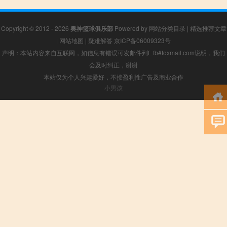
Copyright © 2012 - 2026
奥神篮球俱乐部
Powered by
网站分类目录
|
精选推荐文章
|
网站地图
|
疑难解答
京ICP备06009323号
声明：本站内容来自互联网，如信息有错误可发邮件到f_fb#foxmail.com说明，我们
会及时纠正，谢谢
本站仅为个人兴趣爱好，不接盈利性广告及商业合作
小男孩