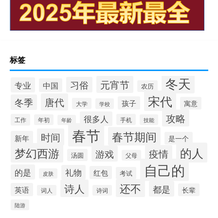
标签
冬天
元宵节
习俗
专业
中国
农历
宋代
唐代
冬季
孩子
寓意
大学
学校
攻略
很多人
工作
手机
年初
技能
年龄
春节
春节期间
时间
新年
是一个
的人
梦幻西游
疫情
游戏
汤圆
父母
自己的
的是
礼物
红包
考试
皮肤
还不
诗人
都是
英语
长辈
词人
诗词
陆游