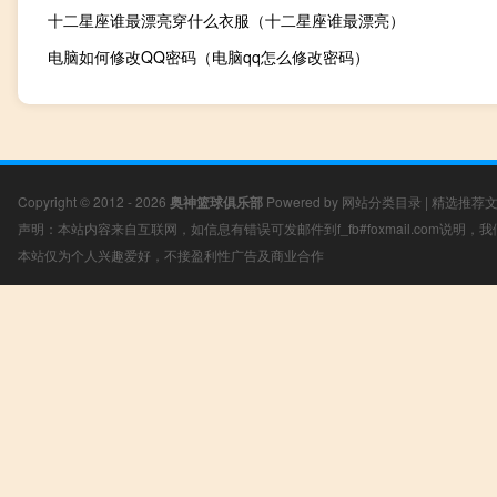
十二星座谁最漂亮穿什么衣服（十二星座谁最漂亮）
电脑如何修改QQ密码（电脑qq怎么修改密码）
Copyright © 2012 - 2026
奥神篮球俱乐部
Powered by
网站分类目录
|
精选推荐
声明：本站内容来自互联网，如信息有错误可发邮件到f_fb#foxmail.com说明
本站仅为个人兴趣爱好，不接盈利性广告及商业合作