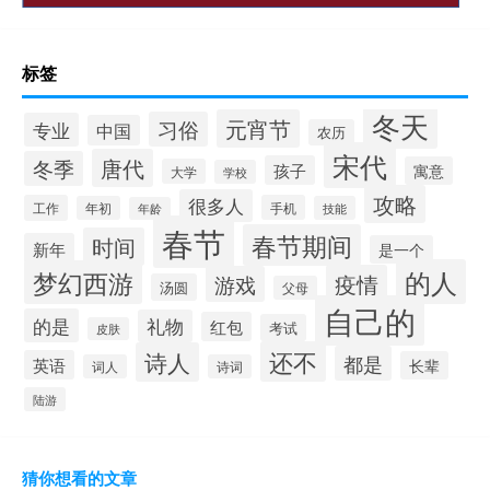
标签
冬天
元宵节
习俗
专业
中国
农历
宋代
唐代
冬季
孩子
寓意
大学
学校
攻略
很多人
工作
手机
年初
技能
年龄
春节
春节期间
时间
新年
是一个
的人
梦幻西游
疫情
游戏
汤圆
父母
自己的
的是
礼物
红包
考试
皮肤
还不
诗人
都是
英语
长辈
词人
诗词
陆游
猜你想看的文章