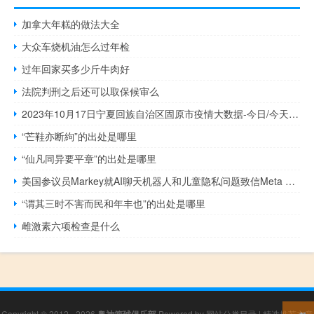
加拿大年糕的做法大全
大众车烧机油怎么过年检
过年回家买多少斤牛肉好
法院判刑之后还可以取保候审么
2023年10月17日宁夏回族自治区固原市疫情大数据-今日/今天疫情全网搜索最新实时消息动态情况通知播报
“芒鞋亦断絇”的出处是哪里
“仙凡同异要平章”的出处是哪里
美国参议员Markey就AI聊天机器人和儿童隐私问题致信Meta Platforms
“谓其三时不害而民和年丰也”的出处是哪里
雌激素六项检查是什么
Copyright © 2012 - 2026
奥神篮球俱乐部
Powered by
网站分类目录
|
精选推荐文章