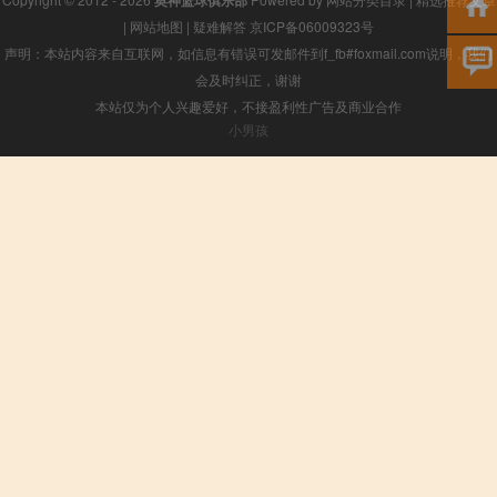
|
网站地图
|
疑难解答
京ICP备06009323号
声明：本站内容来自互联网，如信息有错误可发邮件到f_fb#foxmail.com说明，我们
会及时纠正，谢谢
本站仅为个人兴趣爱好，不接盈利性广告及商业合作
小男孩