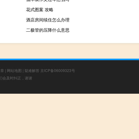
花式图案 攻略
酒店房间续住怎么办理
二极管的压降什么意思
文章
|
网站地图
|
疑难解答
京ICP备06009323号
，我们会及时纠正，谢谢