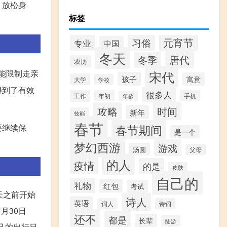
，放松身
标签
元宵节
习俗
专业
中国
冬天
唐代
冬季
农历
能限制走亲
宋代
孩子
寓意
大学
学校
得到了有效
很多人
工作
手机
年初
年龄
攻略
时间
新年
技能
春节
要继续保
春节期间
是一个
梦幻西游
游戏
汤圆
父母
的人
疫情
的是
皮肤
自己的
礼物
红包
考试
天之前开始
诗人
英语
词人
诗词
月30日
还不
都是
长辈
陆游
己的出行日