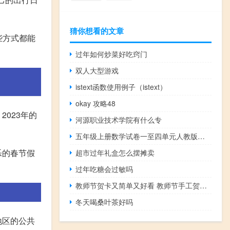
猜你想看的文章
些方式都能
过年如何炒菜好吃窍门
双人大型游戏
istext函数使用例子（istext）
okay 攻略48
023年的
河源职业技术学院有什么专
五年级上册数学试卷一至四单元人教版（五年级上册数学试卷一至四单元）
乐的春节假
超市过年礼盒怎么摆摊卖
过年吃糖会过敏吗
教师节贺卡又简单又好看 教师节手工贺卡简单又漂亮
冬天喝桑叶茶好吗
地区的公共