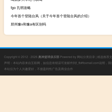
fgo 孔明攻略
今年首个登陆台风（关于今年首个登陆台风的介绍）
郑州豫v和豫a有区别吗
Copyright © 2012 - 2026
奥神篮球俱乐部
Powered by
网站分类目录
|
精选推荐
声明：本站内容来自互联网，如信息有错误可发邮件到f_fb#foxmail.com说明
本站仅为个人兴趣爱好，不接盈利性广告及商业合作