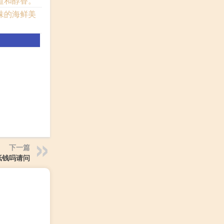
道和醇香。
味的海鲜美
下一篇
纸钱吗请问