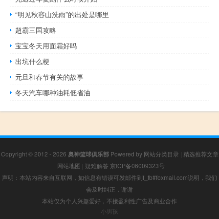
“明见秋容山洗雨”的出处是哪里
超霸三国攻略
宝宝冬天用面霜好吗
出坑什么梗
元旦和春节有关的故事
冬天汽车哪种油耗低省油
Copyright © 2012 - 2026
奥神篮球俱乐部
Powered by
网站分类目录
|
精选推荐文章
|
网站地图
|
疑难解答
京ICP备06009323号
声明：本站内容来自互联网，如信息有错误可发邮件到f_fb#foxmail.com说明，我们
会及时纠正，谢谢
本站仅为个人兴趣爱好，不接盈利性广告及商业合作
小男孩