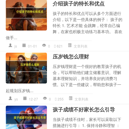
介绍孩子的特长和优点
孩子的特长和优点可以从多个方面进行
介绍，以下是一些具体的例子： 孩子的
特长 1. 艺术才能 会跳舞，经常自己编
舞，在家也积极主动练习基本功。 喜欢
做手...
js
01-01
0
621
文章列表
压岁钱怎么理财
压岁钱理财是一个很好的教育孩子的机
会，可以帮助他们建立储蓄意识、理解
基本理财知识，并培养良好的消费习
惯。以下是一些建议，帮助您和孩子一
起规划压岁钱...
ys
12-27
0
255
文章列表
孩子成绩不好家长怎么引导
当孩子成绩不佳时，家长可以采取以下
措施进行引导： 1. 保持冷静和理智 ：