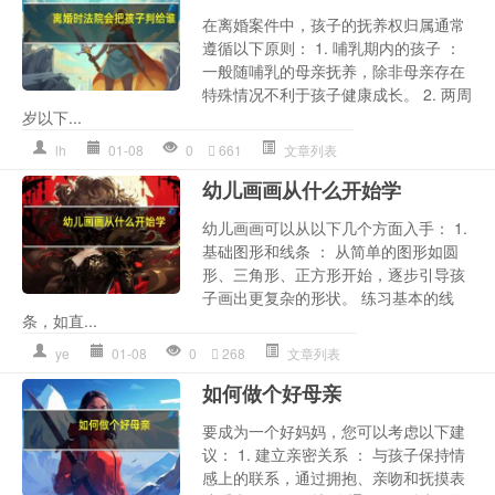
在离婚案件中，孩子的抚养权归属通常
遵循以下原则： 1. 哺乳期内的孩子 ：
一般随哺乳的母亲抚养，除非母亲存在
特殊情况不利于孩子健康成长。 2. 两周
岁以下...
lh
01-08
0
661
文章列表
幼儿画画从什么开始学
幼儿画画可以从以下几个方面入手： 1.
基础图形和线条 ： 从简单的图形如圆
形、三角形、正方形开始，逐步引导孩
子画出更复杂的形状。 练习基本的线
条，如直...
ye
01-08
0
268
文章列表
如何做个好母亲
要成为一个好妈妈，您可以考虑以下建
议： 1. 建立亲密关系 ： 与孩子保持情
感上的联系，通过拥抱、亲吻和抚摸表