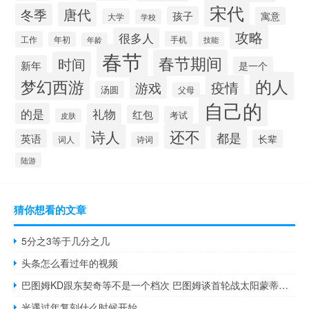
宋代
唐代
冬季
孩子
寓意
大学
学校
攻略
很多人
工作
手机
年初
技能
年龄
春节
春节期间
时间
新年
是一个
的人
梦幻西游
疫情
游戏
汤圆
父母
自己的
的是
礼物
红包
考试
皮肤
还不
诗人
都是
英语
长辈
词人
诗词
陆游
猜你想看的文章
5分之3等于几分之几
头条怎么看过年的视频
巴图姆KD跟东契奇等不是一个档次 巴图姆谈首轮战太阳蒙蒂与泰伦-卢对决这将是一轮精彩的系列赛
光遇过年复刻什么时候开始