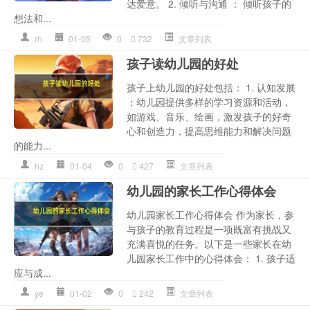
达爱意。 2. 倾听与沟通 ： 倾听孩子的
想法和...
rh
01-05
0
732
文章列表
孩子读幼儿园的好处
孩子上幼儿园的好处包括： 1. 认知发展
：幼儿园提供多样的学习资源和活动，
如游戏、音乐、绘画，激发孩子的好奇
心和创造力，提高思维能力和解决问题
的能力...
hz
01-04
0
427
文章列表
幼儿园的家长工作心得体会
幼儿园家长工作心得体会 作为家长，参
与孩子的教育过程是一项既富有挑战又
充满喜悦的任务。以下是一些家长在幼
儿园家长工作中的心得体会： 1. 孩子适
应与成...
ye
01-02
0
242
文章列表