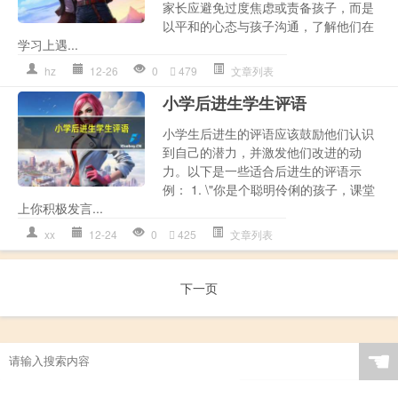
家长应避免过度焦虑或责备孩子，而是
以平和的心态与孩子沟通，了解他们在
学习上遇...
hz
12-26
0
479
文章列表
小学后进生学生评语
小学生后进生的评语应该鼓励他们认识
到自己的潜力，并激发他们改进的动
力。以下是一些适合后进生的评语示
例： 1. \"你是个聪明伶俐的孩子，课堂
上你积极发言...
xx
12-24
0
425
文章列表
下一页
☚