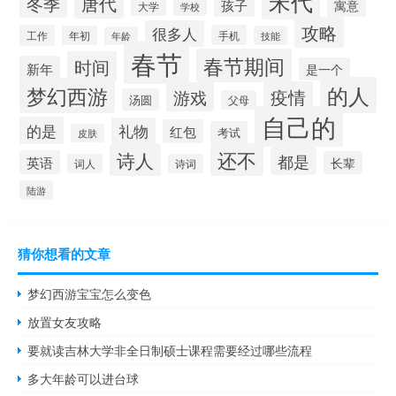
宋代
唐代
冬季
孩子
寓意
大学
学校
攻略
很多人
工作
手机
年初
技能
年龄
春节
春节期间
时间
新年
是一个
的人
梦幻西游
疫情
游戏
汤圆
父母
自己的
的是
礼物
红包
考试
皮肤
还不
诗人
都是
英语
长辈
词人
诗词
陆游
猜你想看的文章
梦幻西游宝宝怎么变色
放置女友攻略
要就读吉林大学非全日制硕士课程需要经过哪些流程
多大年龄可以进台球