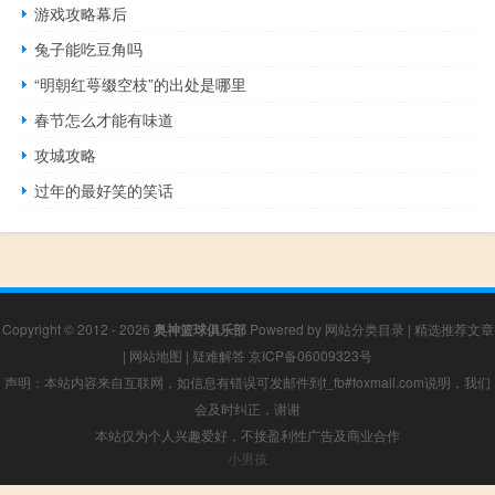
游戏攻略幕后
兔子能吃豆角吗
“明朝红萼缀空枝”的出处是哪里
春节怎么才能有味道
攻城攻略
过年的最好笑的笑话
Copyright © 2012 - 2026
奥神篮球俱乐部
Powered by
网站分类目录
|
精选推荐文章
|
网站地图
|
疑难解答
京ICP备06009323号
声明：本站内容来自互联网，如信息有错误可发邮件到f_fb#foxmail.com说明，我们
会及时纠正，谢谢
本站仅为个人兴趣爱好，不接盈利性广告及商业合作
小男孩