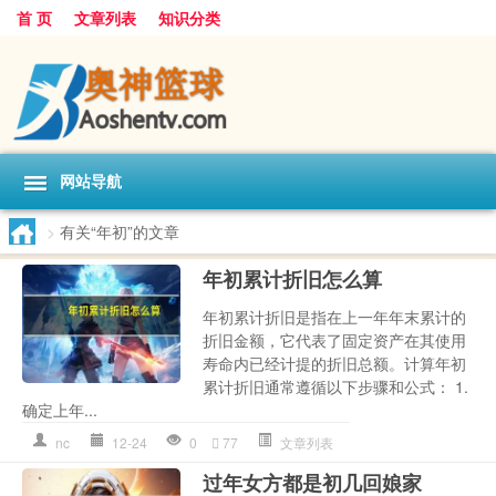
首 页
文章列表
知识分类
网站导航
>
有关“年初”的文章
年初累计折旧怎么算
年初累计折旧是指在上一年年末累计的
折旧金额，它代表了固定资产在其使用
寿命内已经计提的折旧总额。计算年初
累计折旧通常遵循以下步骤和公式： 1.
确定上年...
nc
12-24
0
77
文章列表
过年女方都是初几回娘家