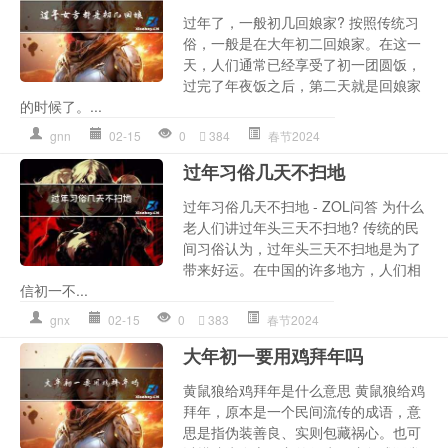
过年了，一般初几回娘家? 按照传统习
俗，一般是在大年初二回娘家。在这一
天，人们通常已经享受了初一团圆饭，
过完了年夜饭之后，第二天就是回娘家
的时候了。...
gnn
02-15
0
384
春节2024
过年习俗几天不扫地
过年习俗几天不扫地 - ZOL问答 为什么
老人们讲过年头三天不扫地? 传统的民
间习俗认为，过年头三天不扫地是为了
带来好运。在中国的许多地方，人们相
信初一不...
gnx
02-15
0
383
春节2024
大年初一要用鸡拜年吗
黄鼠狼给鸡拜年是什么意思 黄鼠狼给鸡
拜年，原本是一个民间流传的成语，意
思是指伪装善良、实则包藏祸心。也可