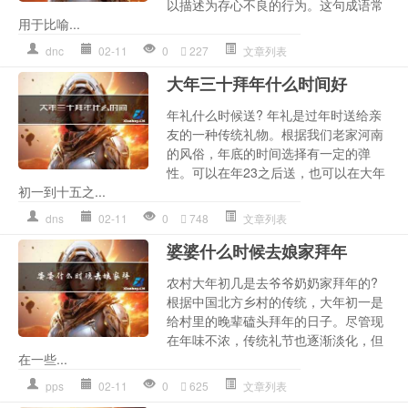
以描述为存心不良的行为。这句成语常
用于比喻...
dnc
02-11
0
227
文章列表
大年三十拜年什么时间好
年礼什么时候送? 年礼是过年时送给亲
友的一种传统礼物。根据我们老家河南
的风俗，年底的时间选择有一定的弹
性。可以在年23之后送，也可以在大年
初一到十五之...
dns
02-11
0
748
文章列表
婆婆什么时候去娘家拜年
农村大年初几是去爷爷奶奶家拜年的?
根据中国北方乡村的传统，大年初一是
给村里的晚辈磕头拜年的日子。尽管现
在年味不浓，传统礼节也逐渐淡化，但
在一些...
pps
02-11
0
625
文章列表