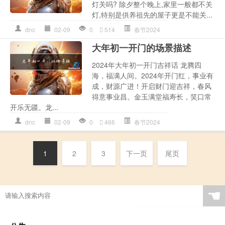
灯关吗? 除夕整个晚上,家里一般都不关
灯,特别是供养祖先的屋子更是不能关...
dnc
02-09
0
514
春节2024
大年初一开门的场景描述
2024年大年初一开门吉祥话 龙腾四
海，福满人间。2024年开门红，事业有
成，财源广进！开启财门迎吉祥，春风
得意事业昌。金玉满堂福寿长，笑口常
开乐无疆。龙...
dnc
02-09
0
466
春节2024
1
2
3
下一页
尾页
☚