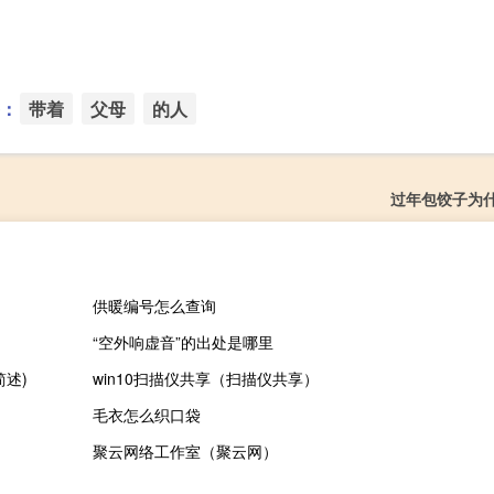
：
带着
父母
的人
过年包饺子为
供暖编号怎么查询
“空外响虚音”的出处是哪里
述)
win10扫描仪共享（扫描仪共享）
毛衣怎么织口袋
聚云网络工作室（聚云网）