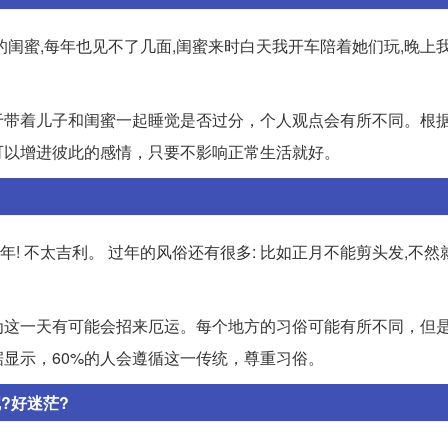
闺蜜,每年也见不了几面,闺蜜来时白天我开车陪着她们玩,晚上
于带着儿子和闺蜜一起睡觉是否过分，个人观点会有所不同。根
可以增进彼此的感情，只要不影响正常生活就好。
! 不太吉利。 过年的风俗还有很多: 比如正月不能剪头发,不然
为这一天有可能会招来厄运。每个地方的习俗可能有所不同，但
显示，60%的人会遵循这一传统，尊重习俗。
?好迷茫?