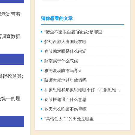
我老婆带着
猜你想看的文章
“诸尘不染眼自碧”的出处是哪里
据调查数据
梦幻西游大唐国境在哪
春节贴对联是什么内涵
陕南属于什么气候
雅阁混动防冻吗冬天
就得死舅舅;
陕师大就地过年放假吗
抽象思维和形象思维哪个好（抽象思维和形象思维）
是统一的理
春节快递退回什么意思
冬天怎么吃饭不伤胃呢
“高僧住太白”的出处是哪里