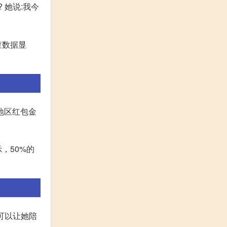
 她说:我今
查数据显
地区红包金
，50%的
可以让她陪