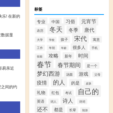
标签
乐! 在新的
元宵节
习俗
专业
中国
冬天
唐代
冬季
农历
查数据显
宋代
孩子
寓意
大学
学校
很多人
工作
手机
年初
年龄
攻略
时间
新年
技能
春节
春节期间
是一个
容易亲近
梦幻西游
游戏
汤圆
父母
的人
疫情
的是
皮肤
蜜之间的约
自己的
礼物
红包
考试
诗人
英语
词人
诗词
还不
都是
长辈
陆游