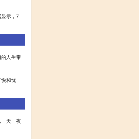
显示，7
们的人生带
喜悦和忧
。
凰一天一夜