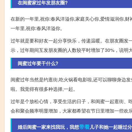
在闺蜜家过年发朋友圈?
在新的一年里,祝你:春风洋溢你,家庭关心你,爱情滋润你,财
一年里,祝你:春风洋溢你。
过年就是要和好友一起分享快乐，传递温暖。在朋友圈发
示，过年期间互发朋友圈的人数较平时增加了30%，说明
闺蜜过年要干什么?
闺蜜过年当然是约逛街,吃火锅看电影啦,还可以聊聊身边发
啦。我觉得有很多种选择,一起。
过年是个放松心情，享受生活的日子，和闺蜜一起逛街、
会和聚会频率明显增加，大家都希望在节日里增加一些欢
带着
婚后闺蜜一家来找我玩，我想
儿子和她一起睡过分