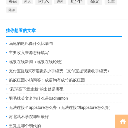
都是
英语
长辈
词人
诗词
陆游
猜你想看的文章
乌龟的尾巴像什么比喻句
主要收入来源怎样填写
临泉在线新闻（临泉在线论坛）
支付宝提现6万需要多少手续费（支付宝提现要收手续费）
蚂蚁庄园小鸡问答：成语胸有成竹蚂蚁庄园
“彩球高下意难裁”的出处是哪里
羽毛球英文名为什么是badminton
无法连接至appstore怎么办（无法连接到appstore怎么弄）
河北武术学院哪里最好
王冕是哪个朝代的