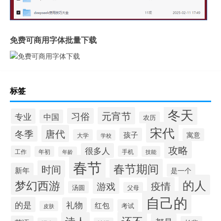
免费可商用字体批量下载
标签
冬天
元宵节
习俗
专业
中国
农历
宋代
唐代
冬季
孩子
寓意
大学
学校
攻略
很多人
工作
手机
年初
技能
年龄
春节
春节期间
时间
新年
是一个
的人
梦幻西游
疫情
游戏
汤圆
父母
自己的
的是
礼物
红包
考试
皮肤
还不
诗人