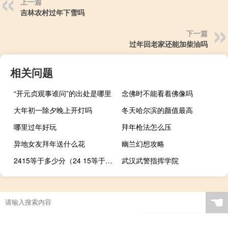
上一篇
吉林农村过年下雪吗
下一篇
过年回老家还能加柴油吗
相关问题
“开元贞观事谁问”的出处是哪里
念佛时不能看着佛像吗
大年初一除夕晚上开灯吗
冬天哈尔滨的颜值最高
哪里过年好玩
拜年枪法怎么压
异地女友拜年送什么花
幽兰幻想攻略
2415等于多少分（24 15等于多少）
武汉武警指挥学院
☚