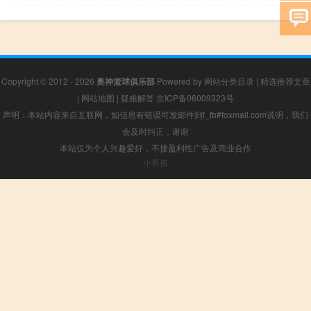
Copyright © 2012 - 2026
奥神篮球俱乐部
Powered by
网站分类目录
|
精选推荐文章
|
网站地图
|
疑难解答
京ICP备06009323号
声明：本站内容来自互联网，如信息有错误可发邮件到f_fb#foxmail.com说明，我们
会及时纠正，谢谢
本站仅为个人兴趣爱好，不接盈利性广告及商业合作
小男孩