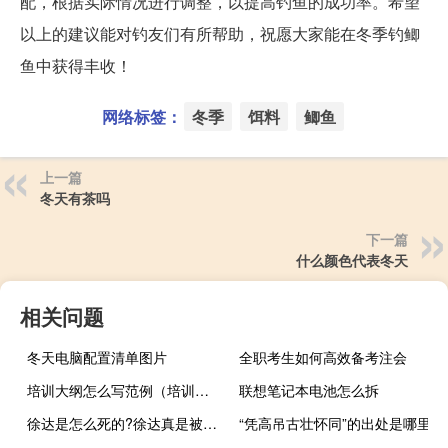
配，根据实际情况进行调整，以提高钓鱼的成功率。希望
以上的建议能对钓友们有所帮助，祝愿大家能在冬季钓鲫
鱼中获得丰收！
网络标签：
冬季
饵料
鲫鱼
上一篇
冬天有茶吗
下一篇
什么颜色代表冬天
相关问题
冬天电脑配置清单图片
全职考生如何高效备考注会
培训大纲怎么写范例（培训大纲怎么写）
联想笔记本电池怎么拆
徐达是怎么死的?徐达真是被朱元璋赐死的吗?
“凭高吊古壮怀同”的出处是哪里