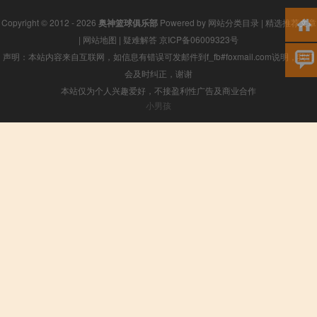
Copyright © 2012 - 2026
奥神篮球俱乐部
Powered by
网站分类目录
|
精选推荐文章
|
网站地图
|
疑难解答
京ICP备06009323号
声明：本站内容来自互联网，如信息有错误可发邮件到f_fb#foxmail.com说明，我们
会及时纠正，谢谢
本站仅为个人兴趣爱好，不接盈利性广告及商业合作
小男孩