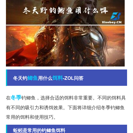
鲫鱼
饵料
冬天钓
用什么
-ZOL问答
冬季
在
钓鲫鱼，选择合适的饵料非常重要。不同的饵料具
有不同的吸引力和诱饵效果。下面将详细介绍冬季钓鲫鱼
常用的饵料和使用技巧。
蚯蚓是常用的钓鲫鱼饵料