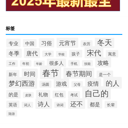
标签
冬天
元宵节
习俗
专业
中国
农历
宋代
唐代
冬季
孩子
寓意
大学
学校
攻略
很多人
工作
手机
年初
技能
年龄
春节
春节期间
时间
新年
是一个
的人
梦幻西游
疫情
游戏
汤圆
父母
自己的
的是
礼物
红包
考试
皮肤
还不
诗人
都是
英语
长辈
词人
诗词
陆游