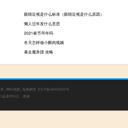
眼睛近视是什么标准（眼睛近视是什么原因）
懒人过年发什么意思
2021春节拜年吗
冬天怎样做小酥肉视频
暴走魔兽团 攻略
文章
|
网站地图
|
疑难解答
京ICP备06009323号
，我们会及时纠正，谢谢