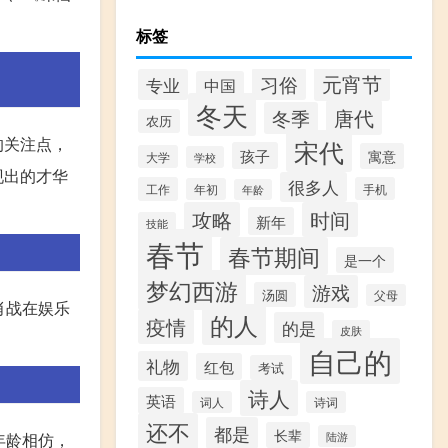
标签
元宵节
习俗
专业
中国
冬天
唐代
冬季
农历
的关注点，
宋代
孩子
寓意
大学
学校
现出的才华
很多人
工作
手机
年初
年龄
攻略
时间
新年
技能
春节
春节期间
是一个
梦幻西游
游戏
汤圆
父母
肖战在娱乐
的人
疫情
的是
皮肤
自己的
礼物
红包
考试
诗人
英语
词人
诗词
还不
都是
长辈
年龄相仿，
陆游