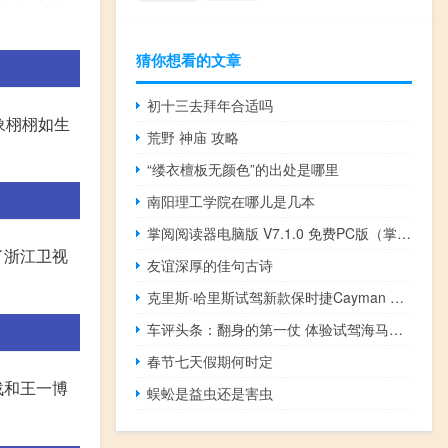
猜你想看的文章
初十三去拜年合适吗
象栩栩如生
荒野 神庙 攻略
“缕衣檀板无颜色”的出处是哪里
南阳理工学院在哪儿是几本
掌阅阅读器电脑版 V7.1.0 免费PC版（掌阅阅读器电脑版 V7.1.0 免费PC版功能简介）
了浙江卫视
友谊深厚的佳句古诗
克里斯·哈里斯试驾新款保时捷Cayman GT4的视频
车评头条：翻身的第一仗 体验试驾海马全新8S
春节七天假期何时定
战和王一博
蜈蚣是益虫还是害虫