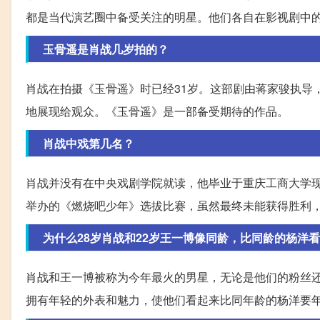
都是当代演艺圈中备受关注的明星。他们各自在影视剧中
玉骨遥是肖战几岁拍的？
肖战在拍摄《玉骨遥》时已经31岁。这部剧由蒋家骏执导
地展现给观众。《玉骨遥》是一部备受期待的作品。
肖战中戏第几名？
肖战并没有在中央戏剧学院就读，他毕业于重庆工商大学
举办的《燃烧吧少年》选拔比赛，虽然最终未能获得胜利
为什么28岁肖战和22岁王一博像同龄，比同龄的杨洋
肖战和王一博被称为今年最火的男星，无论是他们的粉丝
拥有年轻的外表和魅力，使他们看起来比同年龄的杨洋要