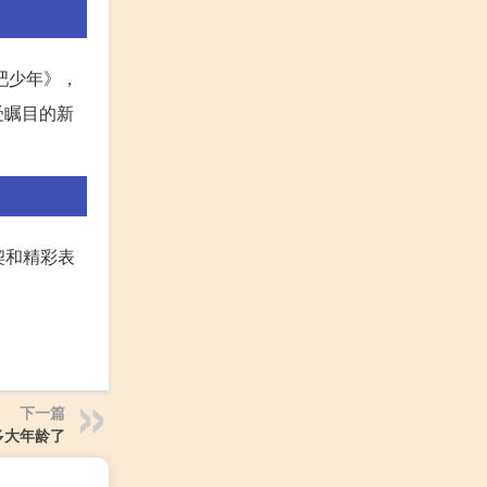
吧少年》，
受瞩目的新
契和精彩表
下一篇
多大年龄了