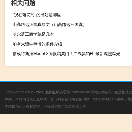
相关问题
“况在落花时”的出处是哪里
山高路远汪国真原文（山高路远汪国真）
哈尔滨工商学院是几本
加拿大留学申请的条件介绍
搭载特斯拉Model X同款鸥翼门！广汽昊铂HT最新谍照曝光
Copyright © 2012 - 2026
奥神篮球俱乐部
Powered by
网站分类目录
|
精选推荐
声明：本站内容来自互联网，如信息有错误可发邮件到f_fb#foxmail.com说明
本站仅为个人兴趣爱好，不接盈利性广告及商业合作