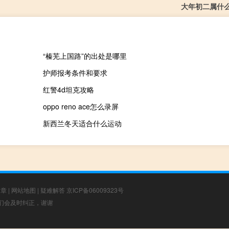
大年初二属什
“榛芜上国路”的出处是哪里
护师报考条件和要求
红警4d坦克攻略
oppo reno ace怎么录屏
新西兰冬天适合什么运动
文章
|
网站地图
|
疑难解答
京ICP备06009323号
，我们会及时纠正，谢谢