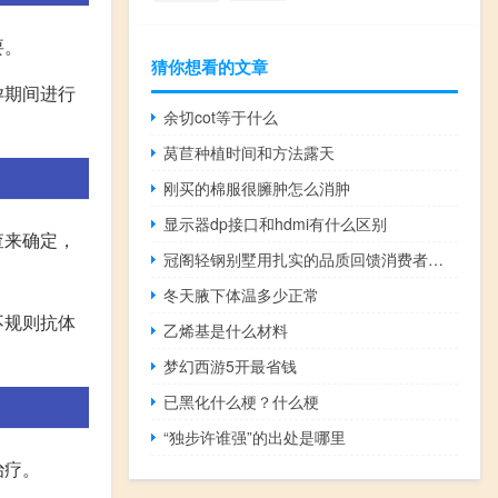
要。
猜你想看的文章
孕期间进行
余切cot等于什么
莴苣种植时间和方法露天
刚买的棉服很臃肿怎么消肿
显示器dp接口和hdmi有什么区别
查来确定，
冠阁轻钢别墅用扎实的品质回馈消费者的信任
冬天腋下体温多少正常
不规则抗体
乙烯基是什么材料
梦幻西游5开最省钱
已黑化什么梗？什么梗
“独步许谁强”的出处是哪里
治疗。