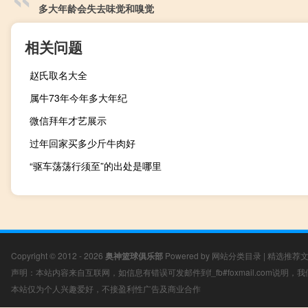
多大年龄会失去味觉和嗅觉
相关问题
赵氏取名大全
属牛73年今年多大年纪
微信拜年才艺展示
过年回家买多少斤牛肉好
“驱车荡荡行须至”的出处是哪里
Copyright © 2012 - 2026
奥神篮球俱乐部
Powered by
网站分类目录
|
精选推荐
声明：本站内容来自互联网，如信息有错误可发邮件到f_fb#foxmail.com说明
本站仅为个人兴趣爱好，不接盈利性广告及商业合作