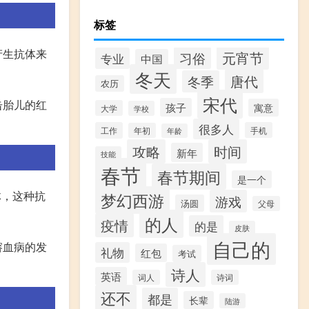
标签
产生抗体来
元宵节
习俗
专业
中国
冬天
唐代
冬季
农历
宋代
击胎儿的红
孩子
寓意
大学
学校
很多人
工作
手机
年初
年龄
攻略
时间
新年
技能
春节
春节期间
是一个
体，这种抗
梦幻西游
游戏
汤圆
父母
。
的人
疫情
的是
皮肤
自己的
溶血病的发
礼物
红包
考试
诗人
英语
词人
诗词
还不
都是
长辈
陆游