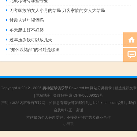
北航考研有哪些专业
刀客家族的女人小月的结局 刀客家族的女人大结局
甘肃人过年喝酒吗
冬天爬山好不好爬
过年压岁钱可以放几天
“知休以祐然”的出处是哪里
Copyright © 2012 - 2026
奥神篮球俱乐部
Powered by
网站分类目录
|
精选推荐文章
|
网站地图
|
疑难解答
京ICP备06009323号
声明：本站内容来自互联网，如信息有错误可发邮件到f_fb#foxmail.com说明，我们
会及时纠正，谢谢
本站仅为个人兴趣爱好，不接盈利性广告及商业合作
小男孩