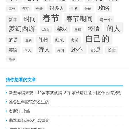
攻略
很多人
工作
手机
年初
技能
年龄
春节
春节期间
时间
新年
是一个
的人
梦幻西游
疫情
游戏
汤圆
父母
自己的
的是
礼物
红包
考试
皮肤
还不
诗人
都是
英语
长辈
词人
诗词
陆游
猜你想看的文章
新型诈骗来袭！12岁李某被骗18万 家长请注意 到底什么情况嘞
准备过年应该怎么过的
奥斯汀 攻略
翡翠原石怎么打磨抛光