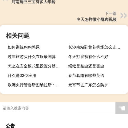
河南鹿邑三宝有多大年龄
下一篇
冬天怎样做小酥肉视频
相关问题
如何训练狗狗憋尿
长沙南站到黄花机场怎么走（长沙南站到黄花机场）
过年旅游买什么衣服最划算
冬天打底裤有什么不好
怎么在安全模式里设置分辨率（如何进入安全模式修改分辨率）
蜈蚣是益虫还是害虫
什么是32位应用
春节套路有哪些英语
欧洲央行管委斯图纳拉斯：希腊在2024年实现3%的经济增长目标是可行的
元宵节去广东怎么防护
☚
公告