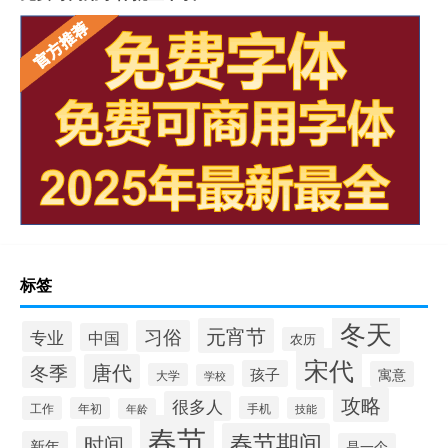
标签
冬天
元宵节
习俗
专业
中国
农历
宋代
唐代
冬季
孩子
寓意
大学
学校
攻略
很多人
工作
手机
年初
技能
年龄
春节
春节期间
时间
新年
是一个