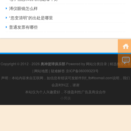
溥仪眼镜怎么样
“忽变清明”的出处是哪里
普通发票有哪些
Copyright © 2012 - 2026
奥神篮球俱乐部
Powered by
网站分类目录
|
精选推荐文章
|
网站地图
|
疑难解答
京ICP备06009323号
声明：本站内容来自互联网，如信息有错误可发邮件到f_fb#foxmail.com说明，我们
会及时纠正，谢谢
本站仅为个人兴趣爱好，不接盈利性广告及商业合作
小男孩