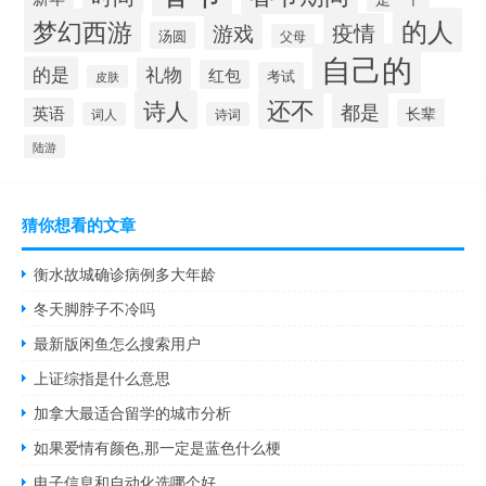
的人
梦幻西游
疫情
游戏
汤圆
父母
自己的
的是
礼物
红包
考试
皮肤
还不
诗人
都是
英语
长辈
词人
诗词
陆游
猜你想看的文章
衡水故城确诊病例多大年龄
冬天脚脖子不冷吗
最新版闲鱼怎么搜索用户
上证综指是什么意思
加拿大最适合留学的城市分析
如果爱情有颜色,那一定是蓝色什么梗
电子信息和自动化选哪个好