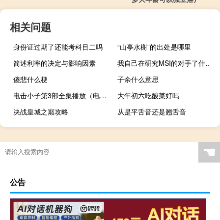
相关问题
身份证过期了还能考科目二吗
“山亭水榭”的出处是哪里
简述利率的决定与影响因素
我自己在研究MSI的对手了什么梗
傻悲什么梗
子余什么意思
电击小子第3部全集播放（电击小子第3部）
大年初六吃酸菜好吗
决战皇城之巅攻略
从是平舌音还是翘舌音
☚
公告