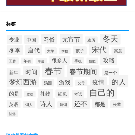
标签
冬天
元宵节
习俗
专业
中国
农历
宋代
唐代
冬季
孩子
寓意
大学
学校
攻略
很多人
工作
手机
年初
技能
年龄
春节
春节期间
时间
新年
是一个
的人
梦幻西游
疫情
游戏
汤圆
父母
自己的
的是
礼物
红包
考试
皮肤
还不
诗人
都是
英语
长辈
词人
诗词
陆游