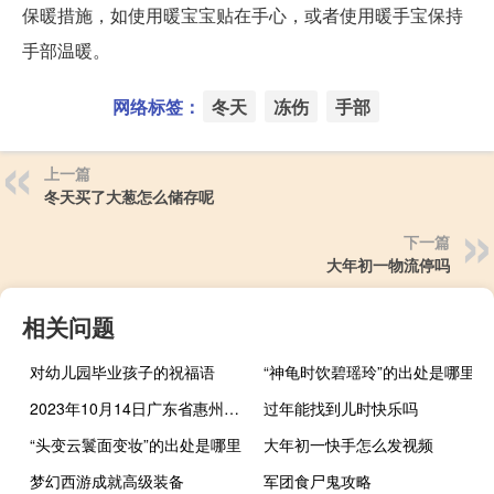
保暖措施，如使用暖宝宝贴在手心，或者使用暖手宝保持
手部温暖。
网络标签：
冬天
冻伤
手部
上一篇
冬天买了大葱怎么储存呢
下一篇
大年初一物流停吗
相关问题
对幼儿园毕业孩子的祝福语
“神龟时饮碧瑶玲”的出处是哪里
2023年10月14日广东省惠州市疫情大数据-今日/今天疫情全网搜索最新实时消息动态情况通知播报
过年能找到儿时快乐吗
“头变云鬟面变妆”的出处是哪里
大年初一快手怎么发视频
梦幻西游成就高级装备
军团食尸鬼攻略