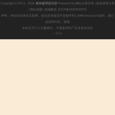
Copyright © 2012 - 2026
奥神篮球俱乐部
Powered by
网站分类目录
|
精选推荐文章
|
网站地图
|
疑难解答
京ICP备06009323号
声明：本站内容来自互联网，如信息有错误可发邮件到f_fb#foxmail.com说明，我们
会及时纠正，谢谢
本站仅为个人兴趣爱好，不接盈利性广告及商业合作
小男孩