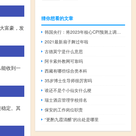
猜你想看的文章
的大富豪，发
韩国央行：将2023年核心CPI预测上调至3.4%而原先预测为3.3%
2021最新扇子舞过年啦
古德莫宁是什么意思
阿卡索外教网可靠吗
己能收到一
西藏有哪些综合类本科
35岁博士生导师很厉害吗
谁还不是个小仙女什么梗
瑞士酒店管理学校排名
接稳定。其
保安的工作岗位职责
“更酌九霞清醑”的出处是哪里