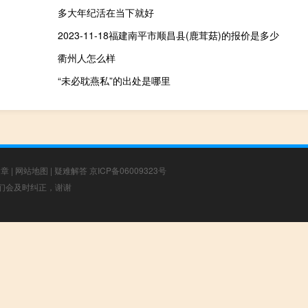
多大年纪活在当下就好
2023-11-18福建南平市顺昌县(鹿茸菇)的报价是多少
衢州人怎么样
“未必耽燕私”的出处是哪里
文章
|
网站地图
|
疑难解答
京ICP备06009323号
，我们会及时纠正，谢谢