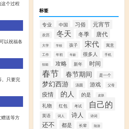
包这个过程
标签
元宵节
习俗
专业
中国
冬天
唐代
冬季
农历
可以祝福各
宋代
孩子
寓意
大学
学校
很多人
工作
手机
年初
年龄
攻略
时间
新年
技能
春节
春节期间
是一个
等。只要完
梦幻西游
游戏
汤圆
父母
的人
疫情
的是
皮肤
自己的
礼物
红包
考试
诗人
英语
词人
诗词
友赠送等方
还不
都是
长辈
陆游