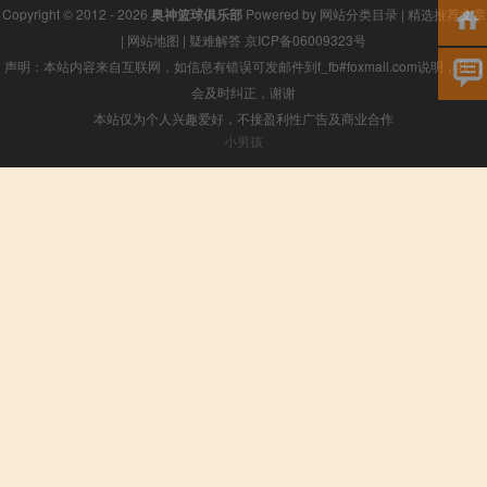
Copyright © 2012 - 2026
奥神篮球俱乐部
Powered by
网站分类目录
|
精选推荐文章
|
网站地图
|
疑难解答
京ICP备06009323号
声明：本站内容来自互联网，如信息有错误可发邮件到f_fb#foxmail.com说明，我们
会及时纠正，谢谢
本站仅为个人兴趣爱好，不接盈利性广告及商业合作
小男孩