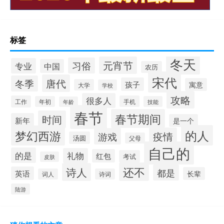
标签
冬天
元宵节
习俗
专业
中国
农历
宋代
唐代
冬季
孩子
寓意
大学
学校
攻略
很多人
工作
手机
年初
技能
年龄
春节
春节期间
时间
新年
是一个
的人
梦幻西游
疫情
游戏
汤圆
父母
自己的
的是
礼物
红包
考试
皮肤
还不
诗人
都是
英语
长辈
词人
诗词
陆游