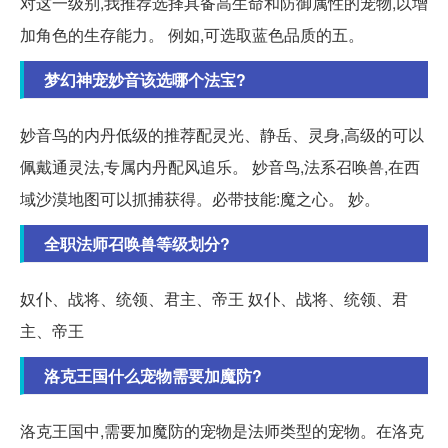
对这一级别,我推荐选择具备高生命和防御属性的宠物,以增
加角色的生存能力。 例如,可选取蓝色品质的五。
梦幻神宠妙音该选哪个法宝?
妙音鸟的内丹低级的推荐配灵光、静岳、灵身,高级的可以
佩戴通灵法,专属内丹配风追乐。 妙音鸟,法系召唤兽,在西
域沙漠地图可以抓捕获得。必带技能:魔之心。 妙。
全职法师召唤兽等级划分?
奴仆、战将、统领、君主、帝王 奴仆、战将、统领、君
主、帝王
洛克王国什么宠物需要加魔防?
洛克王国中,需要加魔防的宠物是法师类型的宠物。在洛克