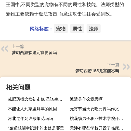
王国中,不同类型的宠物有不同的属性和技能。法师类型的
宠物主要依赖于魔法攻击,而魔法攻击往往会受到敌。
网络标签：
宠物
属性
法师
上一篇
梦幻西游躲避元宵要留吗
下一篇
梦幻西游155龙宫能秒吗
相关问题
减肥药概念盘初走低 圣诺生物跌近5%
派遣是什么意思啊
不能让人到家里拜年的原因
元宵节当天要吃元宵吗作文
河北过年允许放烟花吗吗
桃花镇男子职业技术学院什么梗
“邂逅城闉幸识荆”的出处是哪里
天津有哪些学校开设了临床药学专业