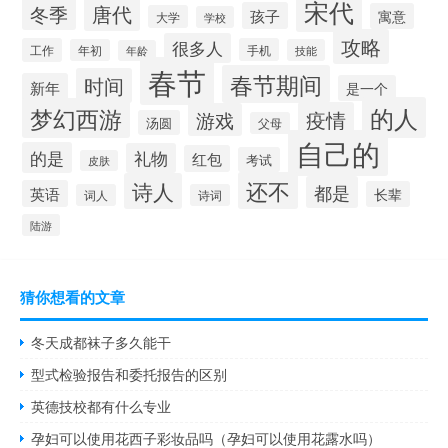
宋代
唐代
冬季
孩子
寓意
大学
学校
攻略
很多人
工作
手机
年初
技能
年龄
春节
春节期间
时间
新年
是一个
的人
梦幻西游
疫情
游戏
汤圆
父母
自己的
的是
礼物
红包
考试
皮肤
还不
诗人
都是
英语
长辈
词人
诗词
陆游
猜你想看的文章
冬天成都袜子多久能干
型式检验报告和委托报告的区别
英德技校都有什么专业
孕妇可以使用花西子彩妆品吗（孕妇可以使用花露水吗）