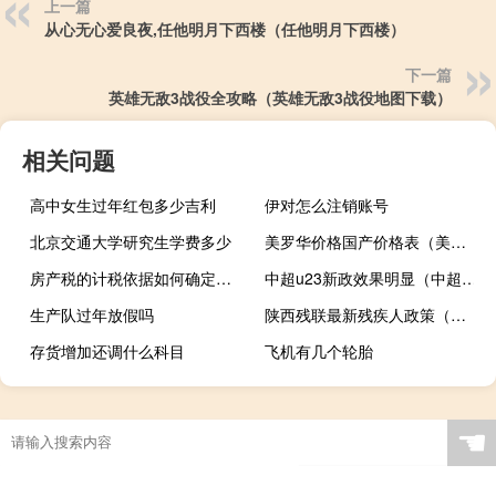
上一篇
从心无心爱良夜,任他明月下西楼（任他明月下西楼）
下一篇
英雄无敌3战役全攻略（英雄无敌3战役地图下载）
相关问题
高中女生过年红包多少吉利
伊对怎么注销账号
北京交通大学研究生学费多少
美罗华价格国产价格表（美罗华价格）
房产税的计税依据如何确定收入（房产税的计税依据如何确定）
中超u23新政效果明显（中超u23新政是什么）
生产队过年放假吗
陕西残联最新残疾人政策（陕西残联）
存货增加还调什么科目
飞机有几个轮胎
☚