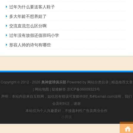
过年为什么要送客人鞋子
多大年龄不想养娃了
交流直流怎么区分啊
过年没有放假还值班吗小学
形容人帅的诗句有哪些
Copyright © 2012 - 2026
奥神篮球俱乐部
Powered by
网站分类目录
|
精选推荐文章
|
网站地图
|
疑难解答
京ICP备06009323号
声明：本站内容来自互联网，如信息有错误可发邮件到f_fb#foxmail.com说明，我们
会及时纠正，谢谢
本站仅为个人兴趣爱好，不接盈利性广告及商业合作
小男孩