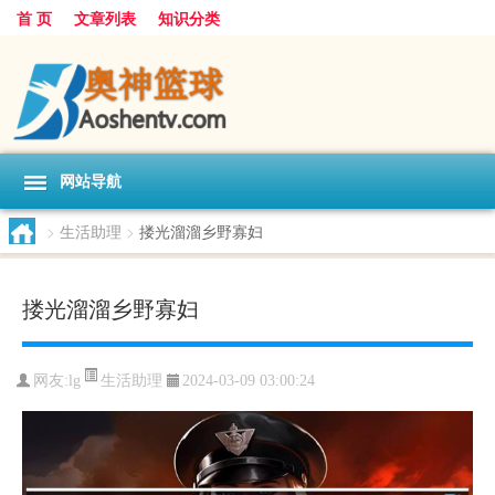
首 页
文章列表
知识分类
网站导航
>
生活助理
>
搂光溜溜乡野寡妇
搂光溜溜乡野寡妇
生活助理
网友:
lg
2024-03-09 03:00:24