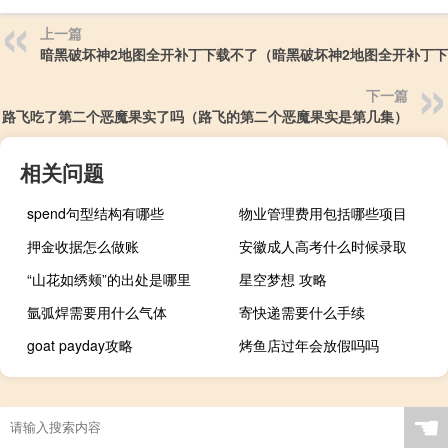
上一篇
暗黑破坏神2地图全开补丁下载不了（暗黑破坏神2地图全开补丁
下一篇
路飞吃了第二个恶魔果实了吗（路飞的第二个恶魔果实是第几集）
相关问题
spend句型结构有哪些
物业管理费用包括哪些项目
押金收据怎么做账
安徽成人高考什么时候录取
“山花如绣颊”的出处是哪里
星空梦想 攻略
氩弧焊需要用什么气体
寄快递需要什么手续
goat payday攻略
烤鱼店过年会放假吗吗
☚