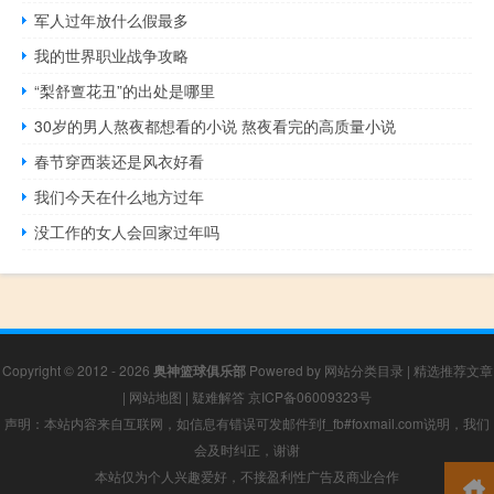
军人过年放什么假最多
我的世界职业战争攻略
“梨舒亶花丑”的出处是哪里
30岁的男人熬夜都想看的小说 熬夜看完的高质量小说
春节穿西装还是风衣好看
我们今天在什么地方过年
没工作的女人会回家过年吗
Copyright © 2012 - 2026
奥神篮球俱乐部
Powered by
网站分类目录
|
精选推荐文章
|
网站地图
|
疑难解答
京ICP备06009323号
声明：本站内容来自互联网，如信息有错误可发邮件到f_fb#foxmail.com说明，我们
会及时纠正，谢谢
本站仅为个人兴趣爱好，不接盈利性广告及商业合作