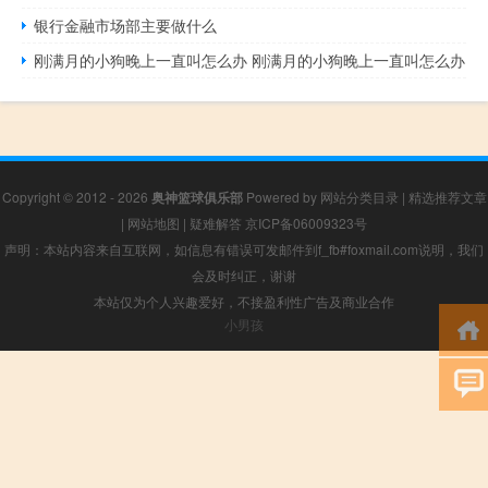
银行金融市场部主要做什么
刚满月的小狗晚上一直叫怎么办 刚满月的小狗晚上一直叫怎么办
Copyright © 2012 - 2026
奥神篮球俱乐部
Powered by
网站分类目录
|
精选推荐文章
|
网站地图
|
疑难解答
京ICP备06009323号
声明：本站内容来自互联网，如信息有错误可发邮件到f_fb#foxmail.com说明，我们
会及时纠正，谢谢
本站仅为个人兴趣爱好，不接盈利性广告及商业合作
小男孩