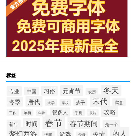
标签
冬天
元宵节
习俗
专业
中国
农历
宋代
唐代
冬季
孩子
寓意
大学
学校
攻略
很多人
工作
手机
年初
技能
年龄
春节
春节期间
时间
新年
是一个
的人
梦幻西游
疫情
游戏
汤圆
父母