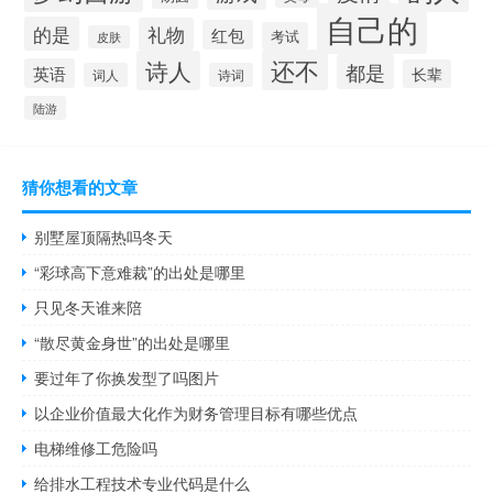
自己的
的是
礼物
红包
考试
皮肤
还不
诗人
都是
英语
长辈
词人
诗词
陆游
猜你想看的文章
别墅屋顶隔热吗冬天
“彩球高下意难裁”的出处是哪里
只见冬天谁来陪
“散尽黄金身世”的出处是哪里
要过年了你换发型了吗图片
以企业价值最大化作为财务管理目标有哪些优点
电梯维修工危险吗
给排水工程技术专业代码是什么