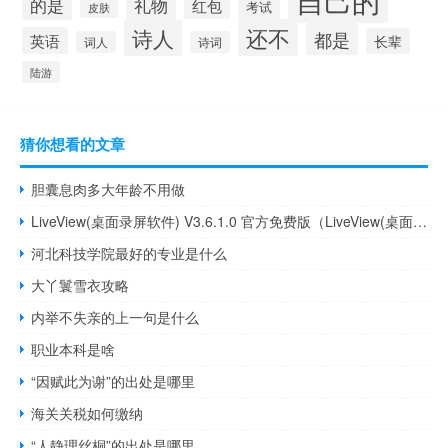
的是
礼物
红包
考试
皮肤
还不
诗人
都是
英语
长辈
词人
诗词
陆游
猜你想看的文章
胆囊息肉多大年龄不用做
LiveView(桌面录屏软件) V3.6.1.0 官方免费版（LiveView(桌面录屏软件) V3.6.1.0 官方免费版功能简介）
河北科技学院最好的专业是什么
大丫鬟雪衣攻略
内举不失亲的上一句是什么
职业本科是啥
“因赋此为谢”的出处是哪里
海关关税如何缴纳
“人静理丝桐”的出处是哪里