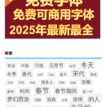
标签
冬天
元宵节
习俗
专业
中国
农历
宋代
唐代
冬季
孩子
寓意
大学
学校
攻略
很多人
工作
手机
年初
技能
年龄
春节
春节期间
时间
新年
是一个
的人
梦幻西游
疫情
游戏
汤圆
父母
自己的