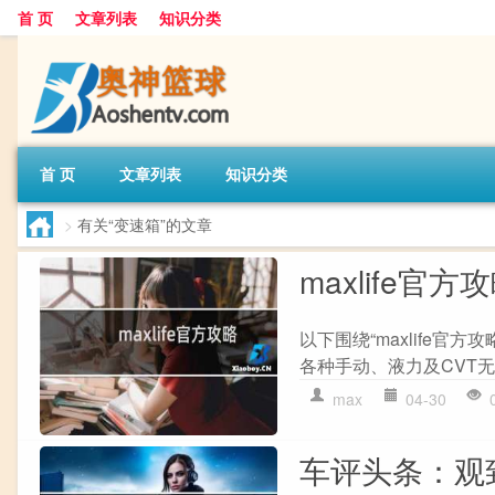
首 页
文章列表
知识分类
首 页
文章列表
知识分类
>
有关“变速箱”的文章
maxlife官方
以下围绕“maxlife官
各种手动、液力及CVT无
max
04-30
车评头条：观致