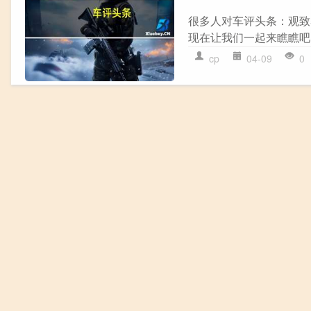
很多人对车评头条：观致
现在让我们一起来瞧瞧吧
cp
04-09
0