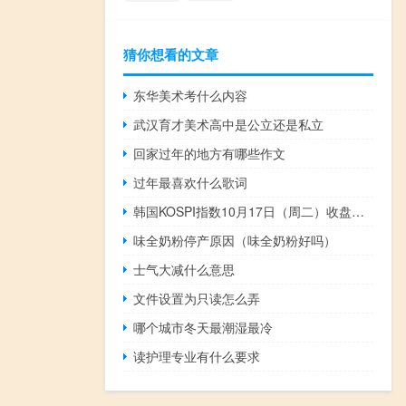
猜你想看的文章
东华美术考什么内容
武汉育才美术高中是公立还是私立
回家过年的地方有哪些作文
过年最喜欢什么歌词
韩国KOSPI指数10月17日（周二）收盘上涨26.19点涨幅1.08%报2462.43点
味全奶粉停产原因（味全奶粉好吗）
士气大减什么意思
文件设置为只读怎么弄
哪个城市冬天最潮湿最冷
读护理专业有什么要求