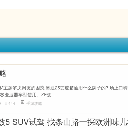
攻略
方攻略”主题解决网友的困惑 奥迪25变速箱油用什么牌子的? 场上口
极变速器车型使用。ZF变...
0
444
手游攻略
5 SUV试驾 找条山路一探欧洲味