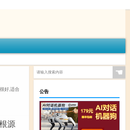
☚
碑很好,适合
公告
儿根源