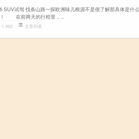
5 SUV试驾 找条山路一探欧洲味儿根源不是很了解那具体是什
！ 在前两天的行程里，...
992
文章列表