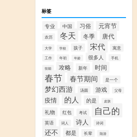
标签
元宵节
习俗
专业
中国
冬天
唐代
冬季
农历
宋代
孩子
寓意
大学
学校
很多人
工作
手机
年初
年龄
攻略
时间
新年
技能
春节
春节期间
是一个
梦幻西游
游戏
汤圆
父母
的人
疫情
的是
皮肤
自己的
礼物
红包
考试
诗人
英语
词人
诗词
还不
都是
长辈
陆游