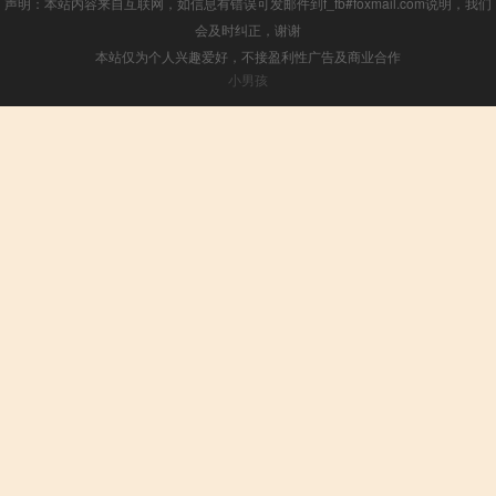
声明：本站内容来自互联网，如信息有错误可发邮件到f_fb#foxmail.com说明，我们
会及时纠正，谢谢
本站仅为个人兴趣爱好，不接盈利性广告及商业合作
小男孩