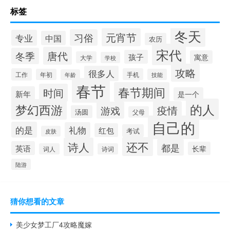
标签
冬天
元宵节
习俗
专业
中国
农历
宋代
唐代
冬季
孩子
寓意
大学
学校
攻略
很多人
工作
手机
年初
技能
年龄
春节
春节期间
时间
新年
是一个
的人
梦幻西游
疫情
游戏
汤圆
父母
自己的
的是
礼物
红包
考试
皮肤
还不
诗人
都是
英语
长辈
词人
诗词
陆游
猜你想看的文章
美少女梦工厂4攻略魔嫁