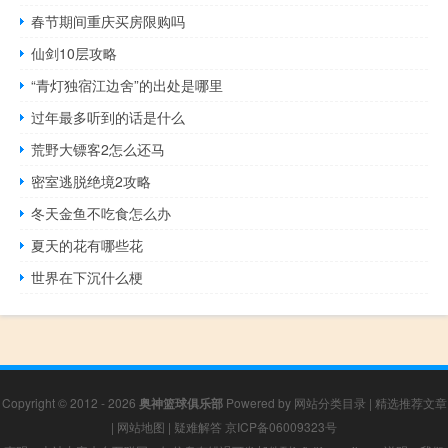
春节期间重庆买房限购吗
仙剑10层攻略
“青灯独宿江边舍”的出处是哪里
过年最多听到的话是什么
荒野大镖客2怎么还马
密室逃脱绝境2攻略
冬天金鱼不吃食怎么办
夏天的花有哪些花
世界在下沉什么梗
Copyright © 2012 - 2026
奥神篮球俱乐部
Powered by
网站分类目录
|
精选推荐文章
|
网站地图
|
疑难解答
京ICP备06009323号