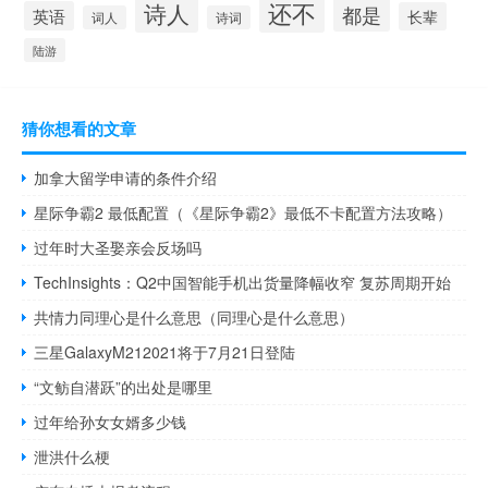
还不
诗人
都是
英语
长辈
词人
诗词
陆游
猜你想看的文章
加拿大留学申请的条件介绍
星际争霸2 最低配置（《星际争霸2》最低不卡配置方法攻略）
过年时大圣娶亲会反场吗
TechInsights：Q2中国智能手机出货量降幅收窄 复苏周期开始
共情力同理心是什么意思（同理心是什么意思）
三星GalaxyM212021将于7月21日登陆
“文鲂自潜跃”的出处是哪里
过年给孙女女婿多少钱
泄洪什么梗