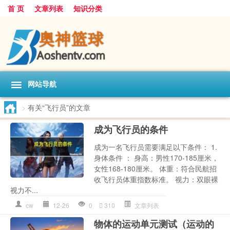
首 页
文章列表
知识分类
网站导航
>
有关“飞行员”的文章
成为飞行员的条件
成为一名飞行员需要满足以下条件： 1.
身体条件 ： 身高：男性170-185厘米，
女性168-180厘米。 体重：符合民航招
收飞行员体重指数标准。 视力：双眼裸
视力不...
cw
12-26
0
310
文章列表
物体的运动单元测试（运动的