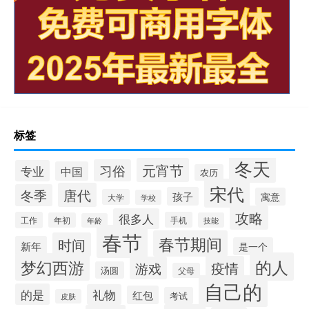
标签
冬天
元宵节
习俗
专业
中国
农历
宋代
唐代
冬季
孩子
寓意
大学
学校
攻略
很多人
工作
手机
年初
技能
年龄
春节
春节期间
时间
新年
是一个
的人
梦幻西游
疫情
游戏
汤圆
父母
自己的
的是
礼物
红包
考试
皮肤