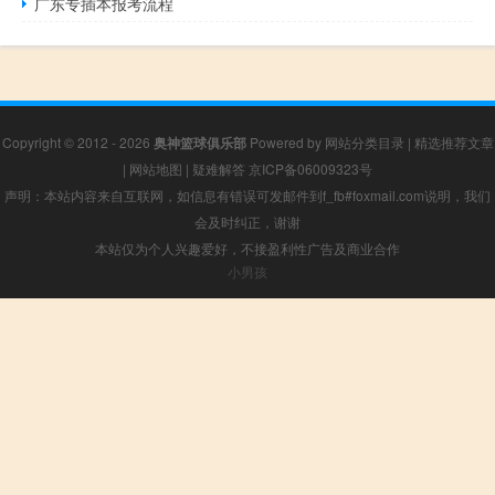
广东专插本报考流程
Copyright © 2012 - 2026
奥神篮球俱乐部
Powered by
网站分类目录
|
精选推荐文章
|
网站地图
|
疑难解答
京ICP备06009323号
声明：本站内容来自互联网，如信息有错误可发邮件到f_fb#foxmail.com说明，我们
会及时纠正，谢谢
本站仅为个人兴趣爱好，不接盈利性广告及商业合作
小男孩