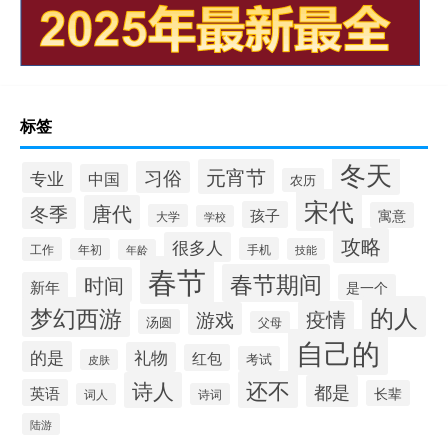
标签
冬天
元宵节
习俗
专业
中国
农历
宋代
唐代
冬季
孩子
寓意
大学
学校
攻略
很多人
工作
手机
年初
技能
年龄
春节
春节期间
时间
新年
是一个
的人
梦幻西游
疫情
游戏
汤圆
父母
自己的
的是
礼物
红包
考试
皮肤
还不
诗人
都是
英语
长辈
词人
诗词
陆游