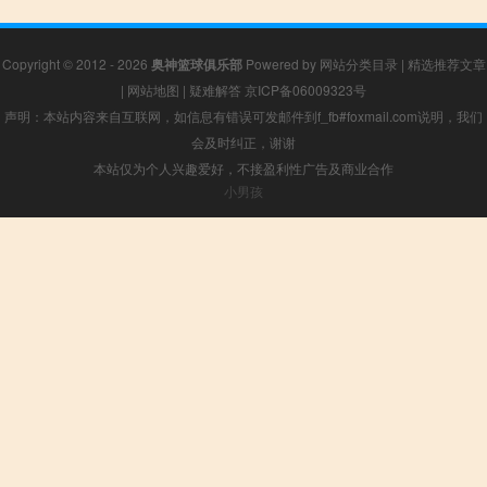
Copyright © 2012 - 2026
奥神篮球俱乐部
Powered by
网站分类目录
|
精选推荐文章
|
网站地图
|
疑难解答
京ICP备06009323号
声明：本站内容来自互联网，如信息有错误可发邮件到f_fb#foxmail.com说明，我们
会及时纠正，谢谢
本站仅为个人兴趣爱好，不接盈利性广告及商业合作
小男孩