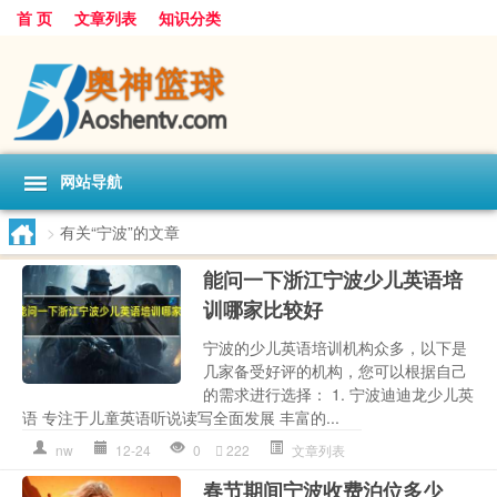
首 页
文章列表
知识分类
网站导航
>
有关“宁波”的文章
能问一下浙江宁波少儿英语培
训哪家比较好
宁波的少儿英语培训机构众多，以下是
几家备受好评的机构，您可以根据自己
的需求进行选择： 1. 宁波迪迪龙少儿英
语 专注于儿童英语听说读写全面发展 丰富的...
nw
12-24
0
222
文章列表
春节期间宁波收费泊位多少