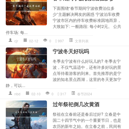
下面围绕“春节期间宁波收费泊位多
少”主题解决网友的困惑 宁波泊车收费
宁波市区内的停车收费标准因地而异，
大致如下: 一般路段: 每小时2元。 公共
停车场: 每...
cjr
02-12
0
997
文章列表
宁波冬天好玩吗
冬季去宁波有什么好玩儿的? 冬季去宁
波，不仅气温适中，还有许多好玩的景
点等待着游客的到来。首先推荐的是宁
波的知名景点西湖，这里的冬天更加宁
静，可以...
nbd
02-10
0
317
春节2024
过年祭祀倒几次黄酒
祭祖在立春前还是春后过好? 立春是中
国二十四节气中的一个重要节日，也是
农历的新年之始。在立春之前，民间有