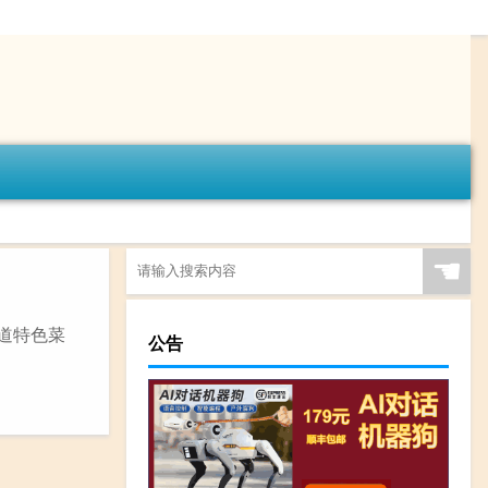
☚
道特色菜
公告