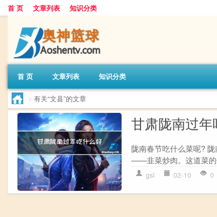
首 页
文章列表
知识分类
首 页
文章列表
知识分类
>
有关“文县”的文章
甘肃陇南过年
陇南春节吃什么菜呢? 
——韭菜炒肉。这道菜的
gsl
02-10
0