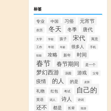
标签
元宵节
习俗
专业
中国
冬天
唐代
冬季
农历
宋代
孩子
寓意
大学
学校
很多人
工作
手机
年初
年龄
攻略
时间
新年
技能
春节
春节期间
是一个
梦幻西游
游戏
汤圆
父母
的人
疫情
的是
皮肤
自己的
礼物
红包
考试
诗人
英语
词人
诗词
还不
都是
长辈
陆游