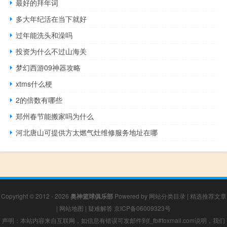
最好的拜年词
多大年纪活在当下就好
过年能洗头和澡吗
投资为什么不过山海关
梦幻西游09神器攻略
xtms什么梗
2的倍数有哪些
郑州春节能搬家吗为什么
河北唐山可提供方太燃气灶维修服务地址在哪
Copyright © 2012 - 2026
奥神篮球俱乐部
Powered by
网站分类目录
|
精选推荐文章
|
网站地图
|
疑难解答
京ICP备06009323号
声明：本站内容来自互联网，如信息有错误可发邮件到f_fb#foxmail.com说明，我们