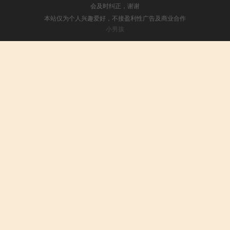
会及时纠正，谢谢
本站仅为个人兴趣爱好，不接盈利性广告及商业合作
小男孩