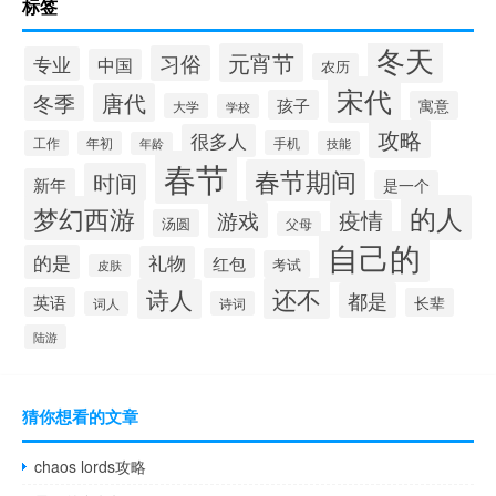
标签
冬天
元宵节
习俗
专业
中国
农历
宋代
唐代
冬季
孩子
寓意
大学
学校
攻略
很多人
工作
手机
年初
技能
年龄
春节
春节期间
时间
新年
是一个
的人
梦幻西游
疫情
游戏
汤圆
父母
自己的
的是
礼物
红包
考试
皮肤
还不
诗人
都是
英语
长辈
词人
诗词
陆游
猜你想看的文章
chaos lords攻略