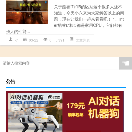
关于酷睿i7和i5的区别这个很多人还不
知道，今天小六来为大家解答以上的问
题，现在让我们一起来看看吧！ 1、int
er酷睿i7和i5都是家用CPU，它们都有
强大的性能...
kr
03-22
0
391
文章列表
☚
公告