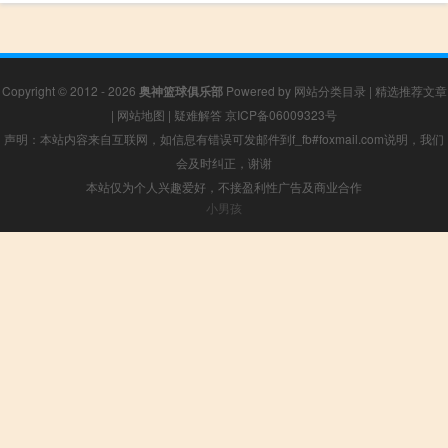
Copyright © 2012 - 2026
奥神篮球俱乐部
Powered by
网站分类目录
|
精选推荐文章
|
网站地图
|
疑难解答
京ICP备06009323号
声明：本站内容来自互联网，如信息有错误可发邮件到f_fb#foxmail.com说明，我们
会及时纠正，谢谢
本站仅为个人兴趣爱好，不接盈利性广告及商业合作
小男孩