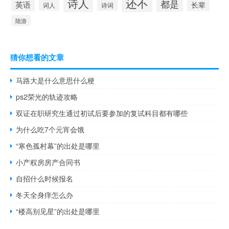
还不
诗人
都是
英语
长辈
词人
诗词
陆游
猜你想看的文章
马路大是什么意思什么梗
ps2荣光的轨迹攻略
双证在职研究生通过初试后要参加的复试科目都有哪些
为什么吃7个元宵会饿
“寒色孤村幕”的出处是哪里
小产权房房产合同书
自招什么时候报名
冬天全身痒怎么办
“楼高别见星”的出处是哪里