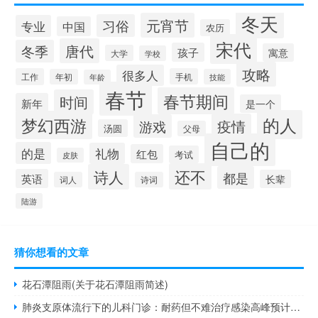
冬天
元宵节
习俗
专业
中国
农历
宋代
唐代
冬季
孩子
寓意
大学
学校
攻略
很多人
工作
手机
年初
技能
年龄
春节
春节期间
时间
新年
是一个
的人
梦幻西游
疫情
游戏
汤圆
父母
自己的
的是
礼物
红包
考试
皮肤
还不
诗人
都是
英语
长辈
词人
诗词
陆游
猜你想看的文章
花石潭阻雨(关于花石潭阻雨简述)
肺炎支原体流行下的儿科门诊：耐药但不难治疗感染高峰预计持续至寒假