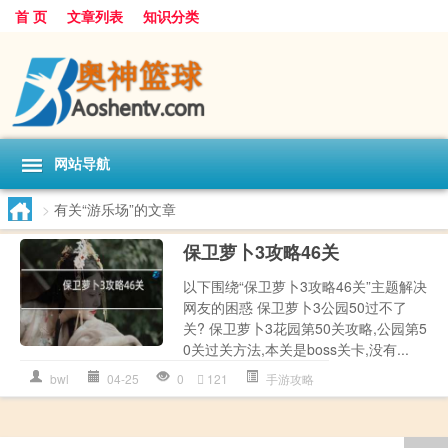
首 页
文章列表
知识分类
网站导航
>
有关“游乐场”的文章
保卫萝卜3攻略46关
以下围绕“保卫萝卜3攻略46关”主题解决
网友的困惑 保卫萝卜3公园50过不了
关? 保卫萝卜3花园第50关攻略,公园第5
0关过关方法,本关是boss关卡,没有...
bwl
04-25
0
121
手游攻略