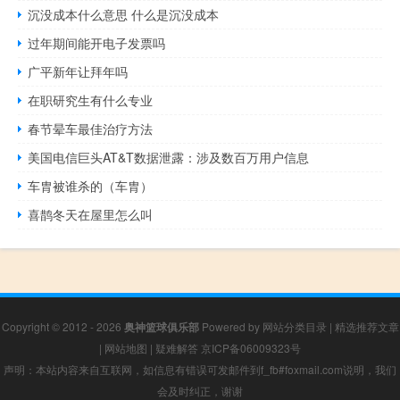
沉没成本什么意思 什么是沉没成本
过年期间能开电子发票吗
广平新年让拜年吗
在职研究生有什么专业
春节晕车最佳治疗方法
美国电信巨头AT&T数据泄露：涉及数百万用户信息
车胄被谁杀的（车胄）
喜鹊冬天在屋里怎么叫
Copyright © 2012 - 2026
奥神篮球俱乐部
Powered by
网站分类目录
|
精选推荐文章
|
网站地图
|
疑难解答
京ICP备06009323号
声明：本站内容来自互联网，如信息有错误可发邮件到f_fb#foxmail.com说明，我们
会及时纠正，谢谢