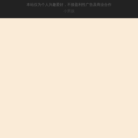
本站仅为个人兴趣爱好，不接盈利性广告及商业合作
小男孩