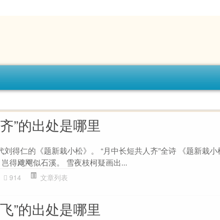
人齐”的出处是哪里
代刘得仁的《题新栽小松》。 “月中长短共人齐”全诗 《题新栽小
岂得飕飗似石溪。 雪夜枝柯疑画出...
914
文章列表
不飞”的出处是哪里