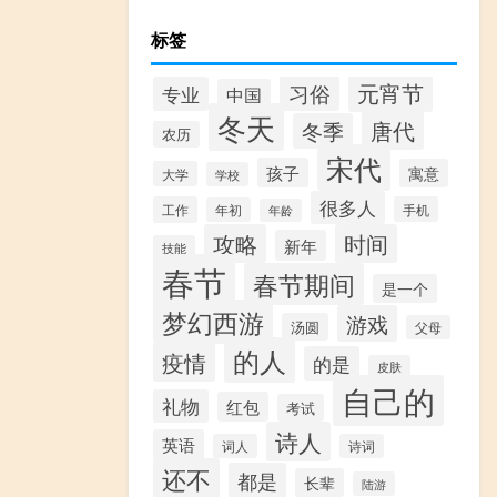
标签
元宵节
习俗
专业
中国
冬天
唐代
冬季
农历
宋代
孩子
寓意
大学
学校
很多人
工作
手机
年初
年龄
攻略
时间
新年
技能
春节
春节期间
是一个
梦幻西游
游戏
汤圆
父母
的人
疫情
的是
皮肤
自己的
礼物
红包
考试
诗人
英语
词人
诗词
还不
都是
长辈
陆游