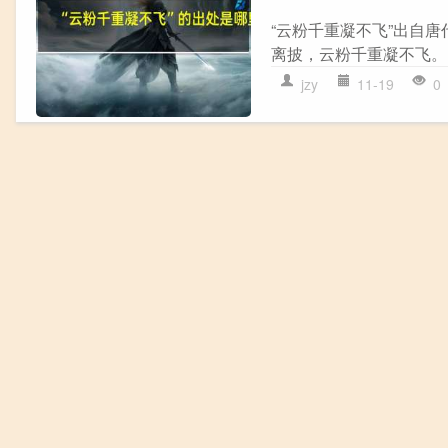
“云粉千重凝不飞”出自唐
离披，云粉千重凝不飞。 
jzy
11-19
0