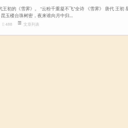
代王初的《雪霁》。 “云粉千重凝不飞”全诗 《雪霁》 唐代 王初
昆玉楼台珠树密，夜来谁向月中归...
488
文章列表