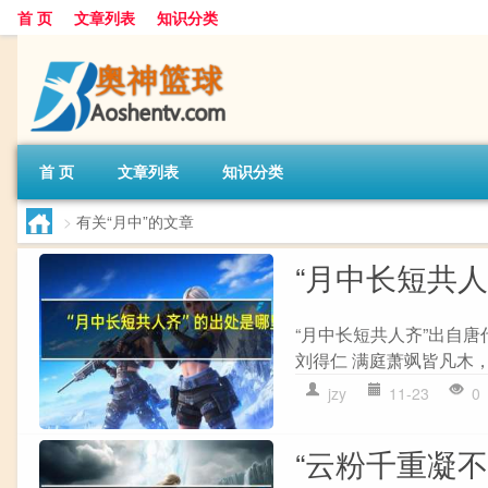
首 页
文章列表
知识分类
首 页
文章列表
知识分类
>
有关“月中”的文章
“月中长短共
“月中长短共人齐”出自唐
刘得仁 满庭萧飒皆凡木，
jzy
11-23
0
“云粉千重凝