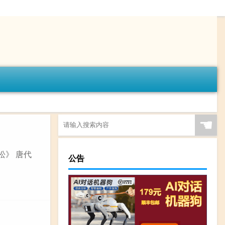
☚
松》 唐代
公告