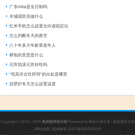
广东mba是全日制吗
丰城巡防员做什么
红米手机怎么设置允许虚拟定位
怎么判断冬天的夜空
八十年多大年龄算老年人
秽垢的意思是什么
元宵馅滚元宵好吃吗
“凭高吊古壮怀同”的出处是哪里
挂壁炉冬天怎么设置温度
Copyright © 2012 - 2026
奥神篮球俱乐部
Powered by
网站分类目录
|
精选推荐文章
|
网站地图
|
疑难解答
京ICP备06009323号