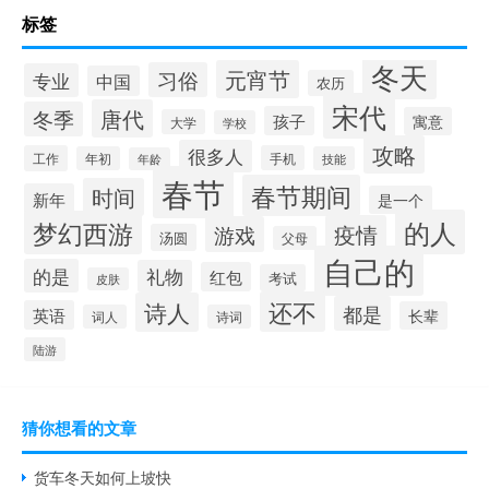
标签
冬天
元宵节
习俗
专业
中国
农历
宋代
唐代
冬季
孩子
寓意
大学
学校
攻略
很多人
工作
手机
年初
技能
年龄
春节
春节期间
时间
新年
是一个
的人
梦幻西游
疫情
游戏
汤圆
父母
自己的
的是
礼物
红包
考试
皮肤
还不
诗人
都是
英语
长辈
词人
诗词
陆游
猜你想看的文章
货车冬天如何上坡快