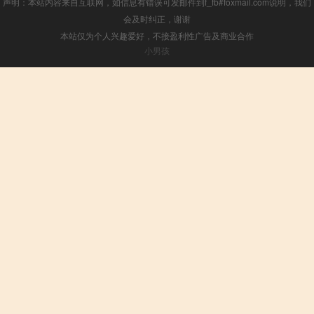
声明：本站内容来自互联网，如信息有错误可发邮件到f_fb#foxmail.com说明，我们
会及时纠正，谢谢
本站仅为个人兴趣爱好，不接盈利性广告及商业合作
小男孩