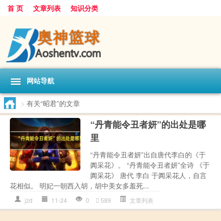
首 页
文章列表
知识分类
网站导航
>
有关“昭君”的文章
“丹青能令丑者妍”的出处是哪
里
“丹青能令丑者妍”出自唐代李白的《于
阗采花》。 “丹青能令丑者妍”全诗 《于
阗采花》 唐代 李白 于阗采花人，自言
花相似。 明妃一朝西入胡，胡中美女多羞死...
jzd
11-24
0
589
文章列表