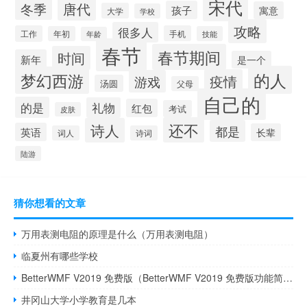
宋代
唐代
冬季
孩子
寓意
大学
学校
攻略
很多人
工作
手机
年初
技能
年龄
春节
春节期间
时间
新年
是一个
的人
梦幻西游
疫情
游戏
汤圆
父母
自己的
的是
礼物
红包
考试
皮肤
还不
诗人
都是
英语
长辈
词人
诗词
陆游
猜你想看的文章
万用表测电阻的原理是什么（万用表测电阻）
临夏州有哪些学校
BetterWMF V2019 免费版（BetterWMF V2019 免费版功能简介）
井冈山大学小学教育是几本