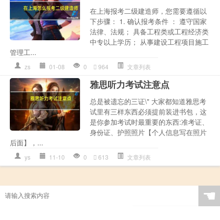
在上海报考二级建造师，您需要遵循以
下步骤： 1. 确认报考条件 ： 遵守国家
法律、法规； 具备工程类或工程经济类
中专以上学历； 从事建设工程项目施工
管理工...
zs
01-08
0
964
文章列表
雅思听力考试注意点
总是被遗忘的三证\" 大家都知道雅思考
试里有三样东西必须提前装进书包，这
是你参加考试时最重要的东西:准考证、
身份证、护照照片【个人信息写在照片
后面】，...
ys
11-10
0
613
文章列表
☚