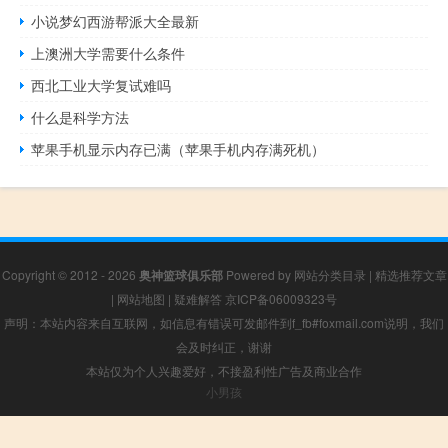
小说梦幻西游帮派大全最新
上澳洲大学需要什么条件
西北工业大学复试难吗
什么是科学方法
苹果手机显示内存已满（苹果手机内存满死机）
Copyright © 2012 - 2026
奥神篮球俱乐部
Powered by
网站分类目录
|
精选推荐文章
|
网站地图
|
疑难解答
京ICP备06009323号
声明：本站内容来自互联网，如信息有错误可发邮件到f_fb#foxmail.com说明，我们
会及时纠正，谢谢
本站仅为个人兴趣爱好，不接盈利性广告及商业合作
小男孩