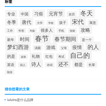
标签
冬天
元宵节
习俗
专业
中国
农历
宋代
唐代
冬季
孩子
寓意
大学
学校
攻略
很多人
工作
手机
年初
技能
年龄
春节
春节期间
时间
新年
是一个
的人
梦幻西游
疫情
游戏
汤圆
父母
自己的
的是
礼物
红包
考试
皮肤
还不
诗人
都是
英语
长辈
词人
诗词
陆游
猜你想看的文章
luluins是什么品牌