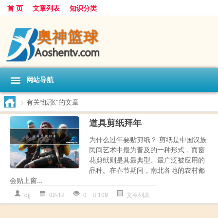
首 页
文章列表
知识分类
网站导航
>
有关“纸张”的文章
道具剪纸拜年
为什么过年要贴剪纸？ 剪纸是中国汉族
民间艺术中最为普及的一种形式，而窗
花剪纸则是其最典型、最广泛被应用的
品种。在春节期间，南北各地的农村都
会贴上窗...
djj
02-12
0
109
文章列表