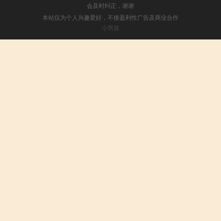
会及时纠正，谢谢
本站仅为个人兴趣爱好，不接盈利性广告及商业合作
小男孩