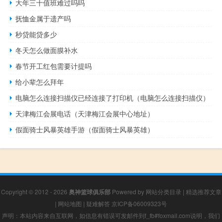
大年三十值班难过吗吗
抚恤金属于遗产吗
秒贷能贷多少
冬天怎么做面膜补水
春节开工红包需要计提吗
给小辈怎么拜年
电脑怎么连接扫描仪已经连接了打印机（电脑怎么连接扫描仪）
天津梅江会展电话（天津梅江会展中心地址）
假面骑士风暴英雄手游（假面骑士风暴英雄）
Copyright © 2012 - 2026
奥神篮球俱乐部
Powered by
网站分类目录
|
精选推荐文章
|
网站地图
|
疑难解答
京ICP备06009323号
声明：本站内容来自互联网，如信息有错误可发邮件到f_fb#foxmail.com说明，我们