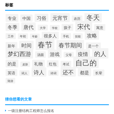
标签
冬天
元宵节
习俗
专业
中国
农历
宋代
唐代
冬季
孩子
寓意
大学
学校
攻略
很多人
工作
手机
年初
技能
年龄
春节
春节期间
时间
新年
是一个
的人
梦幻西游
疫情
游戏
汤圆
父母
自己的
的是
礼物
红包
考试
皮肤
还不
诗人
都是
英语
长辈
词人
诗词
陆游
猜你想看的文章
一级注册结构工程师怎么报名