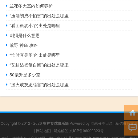
兰花冬天室内如何养护
“压酒初成不怕愁”的出处是哪里
“看面虽犹小”的出处是哪里
刺猬是什么意思
荒野 神庙 攻略
“忙时直是闲”的出处是哪里
“艾封沾襟复自悔”的出处是哪里
50毫升是多少克_
“拨火成灰思晤言”的出处是哪里
Copyright © 2012 - 2026
奥神篮球俱乐部
Powered by
网站分类目录
|
精选推荐文章
|
网站地图
|
疑难解答
京ICP备06009323号
声明：本站内容来自互联网，如信息有错误可发邮件到f_fb#foxmail.com说明，我们