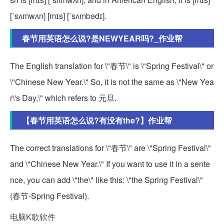
[ˈsʌmwʌn] [mɪs] [ˈsʌmbədɪ].
春节用英语怎么说?是NEWYEAR吗?_作业帮
The English translation for \"春节\" is \"Spring Festival\" or
\"Chinese New Year.\" So, it is not the same as \"New Yea
r\'s Day,\" which refers to 元旦.
【春节用英语怎么说?有没有the?】作业帮
The correct translations for \"春节\" are \"Spring Festival\"
and \"Chinese New Year.\" If you want to use it in a sente
nce, you can add \"the\" like this: \"the Spring Festival\"
(春节-Spring Festival).
电脑K歌软件