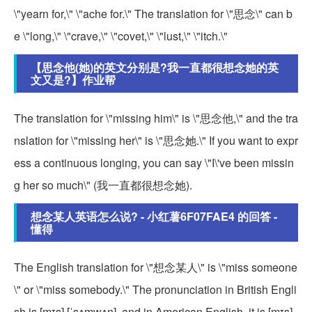
\"yearn for,\" \"ache for.\" The translation for \"思念\" can b
e \"long,\" \"crave,\" \"covet,\" \"lust,\" \"itch.\"
【思念他(她)的英文分别是?我一直都很想念她的英
文又是?】作业帮
The translation for \"missing him\" is \"思念他,\" and the tra
nslation for \"missing her\" is \"思念她.\" If you want to expr
ess a continuous longing, you can say \"I\'ve been missin
g her so much\" (我一直都很想念她).
想念某人英语怎么说? - 小红薯6F07FAE4 的回答 -
懂得
The English translation for \"想念某人\" is \"miss someone
\" or \"miss somebody.\" The pronunciation in British Engli
sh is [mɪs] [ˈsʌmwʌn], and in American English, it is [mɪs]