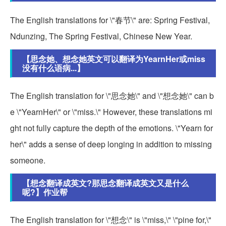
The English translations for \"春节\" are: Spring Festival,
Ndunzing, The Spring Festival, Chinese New Year.
【思念她、想念她英文可以翻译为YearnHer或miss
没有什么语病...】
The English translation for \"思念她\" and \"想念她\" can b
e \"YearnHer\" or \"miss.\" However, these translations mi
ght not fully capture the depth of the emotions. \"Yearn for
her\" adds a sense of deep longing in addition to missing
someone.
【想念翻译成英文?那思念翻译成英文又是什么
呢?】作业帮
The English translation for \"想念\" is \"miss,\" \"pine for,\"