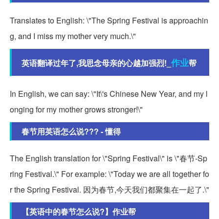
Translates to English: \"The Spring Festival is approachin
g, and I miss my mother very much.\"
作业
英语翻译过年了,我思念母亲的心越加强烈!_
帮
In English, we can say: \"It\'s Chinese New Year, and my l
onging for my mother grows stronger!\"
春节用英语怎么说??? - 懂得
The English translation for \"Spring Festival\" is \"春节-Sp
ring Festival.\" For example: \"Today we are all together fo
r the Spring Festival. 因为春节,今天我们都聚集在一起了.\"
【英语中的春节怎么说?】作业帮