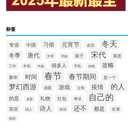
标签
冬天
元宵节
习俗
专业
中国
农历
宋代
唐代
冬季
孩子
寓意
大学
学校
攻略
很多人
工作
手机
年初
技能
年龄
春节
春节期间
时间
新年
是一个
的人
梦幻西游
疫情
游戏
汤圆
父母
自己的
的是
礼物
红包
考试
皮肤
还不
诗人
都是
英语
长辈
词人
诗词
陆游