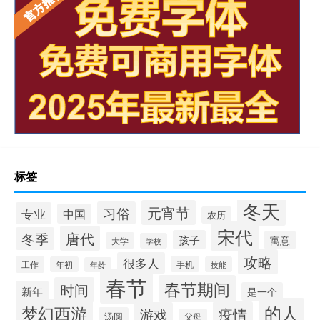
标签
冬天
元宵节
习俗
专业
中国
农历
宋代
唐代
冬季
孩子
寓意
大学
学校
攻略
很多人
工作
手机
年初
技能
年龄
春节
春节期间
时间
新年
是一个
的人
梦幻西游
疫情
游戏
汤圆
父母