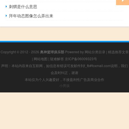
刺猬是什么意思
拜年动态图像怎么弄出来
Copyright © 2012 - 2026
奥神篮球俱乐部
Powered by
网站分类目录
|
精选推荐文章
|
网站地图
|
疑难解答
京ICP备06009323号
声明：本站内容来自互联网，如信息有错误可发邮件到f_fb#foxmail.com说明，我们
会及时纠正，谢谢
本站仅为个人兴趣爱好，不接盈利性广告及商业合作
小男孩