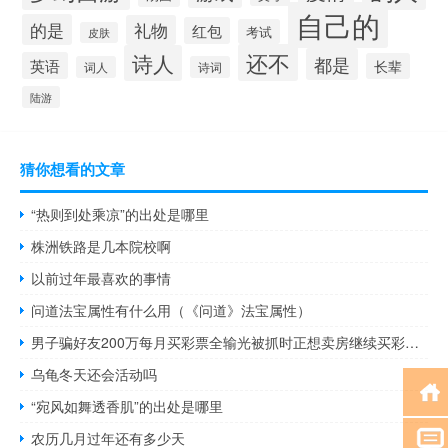
自己的
的是
礼物
红包
考试
皮肤
还不
诗人
都是
英语
长辈
词人
诗词
陆游
猜你想看的文章
“热则到处乘凉”的出处是哪里
株洲铁路是几本院校啊
以前过年最喜欢的事情
问道法宝属性有什么用（《问道》法宝属性）
男子骗好友200万每月买彩票全输光被抓时正想卖房继续买彩票 到底什么情况呢
乌龟冬天还会活动吗
“宛风如舞透香肌”的出处是哪里
农历几月过年还有多少天