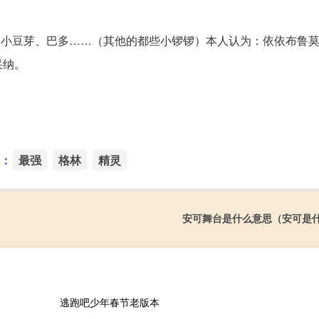
、小豆芽、巴多……（其他的都些小锣锣）本人认为：依依布鲁
采纳。
：
最强
格林
精灵
安可舞台是什么意思（安可是
逃跑吧少年春节老版本