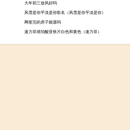
大年初三放风好吗
风雪是你平淡是你歌名（风雪是你平淡是你）
网签完的房子能退吗
速力菲琥珀酸亚铁片白色和黄色（速力菲）