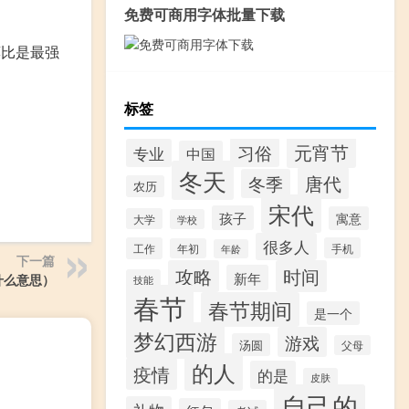
免费可商用字体批量下载
莫比是最强
标签
元宵节
习俗
专业
中国
冬天
唐代
冬季
农历
宋代
孩子
寓意
大学
学校
很多人
工作
手机
年初
年龄
下一篇
攻略
时间
新年
什么意思）
技能
春节
春节期间
是一个
梦幻西游
游戏
汤圆
父母
的人
疫情
的是
皮肤
自己的