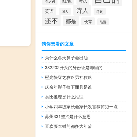
礼物
红包
考试
诗人
英语
词人
诗词
还不
都是
长辈
陆游
猜你想看的文章
为什么冬天鼻子会出油
332202开头的身份证是哪里的
橙光快穿之攻略男神攻略
庆余年影子摘下面具是谁
类比推理是什么推理
小学四年级家长会家长发言稿简短一点的（小学四年级家长会家长发言稿）
苏州331整治是什么意思
喜欢藤本树的都多大年龄