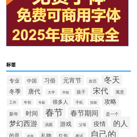
标签
冬天
元宵节
习俗
专业
中国
农历
宋代
唐代
冬季
孩子
寓意
大学
学校
攻略
很多人
工作
手机
年初
技能
年龄
春节
春节期间
时间
新年
是一个
的人
梦幻西游
疫情
游戏
汤圆
父母
自己的
的是
礼物
红包
考试
皮肤