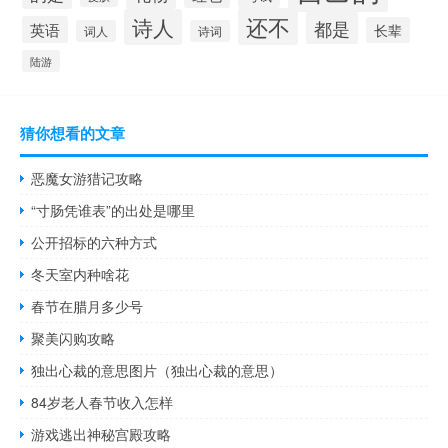
还不
诗人
都是
英语
长辈
词人
诗词
陆游
猜你想看的文章
恶魔女游猎记攻略
“寸肠凭谁表”的出处是哪里
公开招标的六种方式
冬天室内种啥花
春节在腊月多少号
聚美闪购攻略
独出心裁的意思图片（独出心裁的意思）
84岁老人春节收入怎样
游戏逃出神秘宫殿攻略