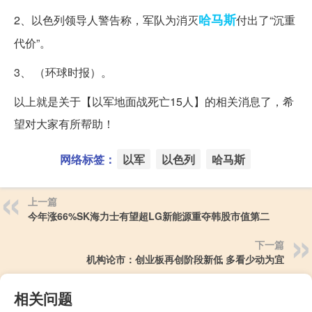
哈马斯
2、以色列领导人警告称，军队为消灭
付出了“沉重
代价”。
3、 （环球时报）。
以上就是关于【以军地面战死亡15人】的相关消息了，希
望对大家有所帮助！
网络标签：
以军
以色列
哈马斯
上一篇
今年涨66%SK海力士有望超LG新能源重夺韩股市值第二
下一篇
机构论市：创业板再创阶段新低 多看少动为宜
相关问题