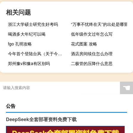
相关问题
浙江大学硕士研究生好考吗
“万事不忧终在天”的出处是哪里
喝酒多大年纪可以喝
低年级作文过年怎么写
fgo 孔明攻略
花式图案 攻略
今年首个登陆台风（关于今年首个登陆台风的介绍）
酒店房间续住怎么办理
郑州豫v和豫a有区别吗
二极管的压降什么意思
☚
公告
DeepSeek全套部署资料免费下载