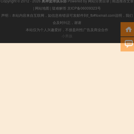
Copyright © 2012 - 2026
奥神篮球俱乐部
Powered by
网站分类目录
|
精选推荐文章
|
网站地图
|
疑难解答
京ICP备06009323号
声明：本站内容来自互联网，如信息有错误可发邮件到f_fb#foxmail.com说明，我们
会及时纠正，谢谢
本站仅为个人兴趣爱好，不接盈利性广告及商业合作
小男孩