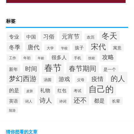
标签
冬天
元宵节
习俗
专业
中国
农历
宋代
唐代
冬季
孩子
寓意
大学
学校
攻略
很多人
工作
手机
年初
技能
年龄
春节
春节期间
时间
新年
是一个
的人
梦幻西游
疫情
游戏
汤圆
父母
自己的
的是
礼物
红包
考试
皮肤
还不
诗人
都是
英语
长辈
词人
诗词
陆游
猜你想看的文章