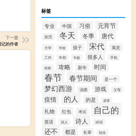
标签
元宵节
习俗
专业
中国
冬天
唐代
冬季
农历
下一篇
宋代
国记的作者
孩子
寓意
大学
学校
很多人
工作
手机
年初
年龄
攻略
时间
新年
技能
春节
春节期间
是一个
梦幻西游
游戏
汤圆
父母
的人
疫情
的是
皮肤
自己的
礼物
红包
考试
诗人
英语
词人
诗词
还不
都是
长辈
陆游