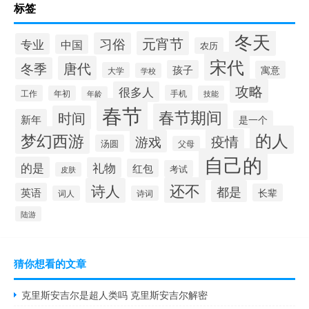
标签
冬天
元宵节
习俗
专业
中国
农历
宋代
唐代
冬季
孩子
寓意
大学
学校
攻略
很多人
工作
手机
年初
技能
年龄
春节
春节期间
时间
新年
是一个
的人
梦幻西游
疫情
游戏
汤圆
父母
自己的
的是
礼物
红包
考试
皮肤
还不
诗人
都是
英语
长辈
词人
诗词
陆游
猜你想看的文章
克里斯安吉尔是超人类吗 克里斯安吉尔解密