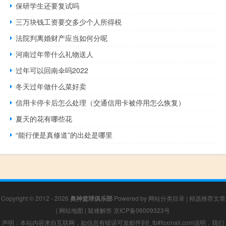
保研学生还要复试吗
三万块钱工资要交多少个人所得税
法院判离婚财产应当如何分呢
河南过年带什么礼物送人
过年可以回南伞吗2022
冬天过年做什么菜好卖
信用卡停卡后怎么处理（交通信用卡被停用怎么恢复）
夏天的花有哪些花
“能行便是真修道”的出处是哪里
Copyright © 2012 - 2026
奥神篮球俱乐部
Powered by
网站分类目录
|
精选推荐文章
|
网站地图
|
疑难解答
京ICP备06009323号
声明：本站内容来自互联网，如信息有错误可发邮件到f_fb#foxmail.com说明，我们